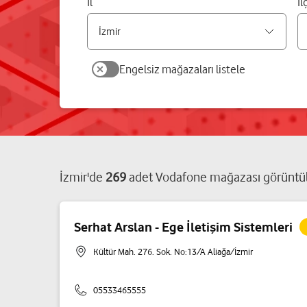
İl
İl
Engelsiz mağazaları listele
İzmir
'de
269
adet
Vodafone mağazası
görüntü
Serhat Arslan - Ege İletişim Sistemleri
Kültür Mah. 276. Sok. No:13/A Aliağa/İzmir
05533465555