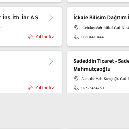
İnş. İth. İhr. A.Ş
İçkale Bilişim Dağıtım İl
r
Kurtuluş Mah. İstiklal Cad. No:
Yol tarifi al
08504410444
Sadeddin Ticaret - Sad
Mahmutçaoğlu
r
Akıncılar Mah. Saraçoğlu Cad.
Yol tarifi al
02325454760
Can Ticaret - Mustafa 
İsmetpaşa Mah. Şehit Sami Akb