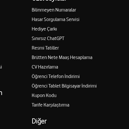
 Araç. Elek. Rek. Tic. Ltd. Şti.
Bilinmeyen Numaralar
l Cad. No:5 Foça/İzmir
Hasar Sorgulama Servisi
Hediye Çarkı
Yol tarifi al
Sınırsız ChatGPT
Resmi Tatiller
n Pancarcı
Brütten Nete Maaş Hesaplama
i
CV Hazırlama
 Bornova/İzmir
Yol tarifi al
Öğrenci Telefon İndirimi
Öğrenci Tablet Bilgisayar İndirimi
n
Kupon Kodu
yon Ticaret Limited Şirketi
Tarife Karşılaştırma
/BB Buca/İzmir
Diğer
Yol tarifi al