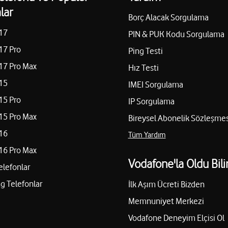
lar
Karatepe Bilgisayar İlet.
Borç Alacak Sorgulama
pı No:1 Kemalpaşa-İzmir Kemalpaşa/
17
Atatürk Mah. Büyük Deniz Sahi
PIN & PUK Kodu Sorgulama
17 Pro
Ping Testi
Yol tarifi al
05464555555
17 Pro Max
Hız Testi
15
IMEI Sorgulama
Elçiler İletişim – Haka
15 Pro
IP Sorgulama
15 Pro Max
Bireysel Abonelik Sözleşmes
Ergene Mah. Gediz Cad. No:44
16
Yol tarifi al
05322639323
Tüm Yardım
16 Pro Max
Vodafone'la Oldu Bili
elefonlar
Cepfone Telekomünikas
 Telefonlar
İlk Aşım Ücreti Bizden
ir
Efeler Mah. Forbes Sok. No:25
Memnuniyet Merkezi
Yol tarifi al
05424166535
Vodafone Deneyim Elçisi Ol