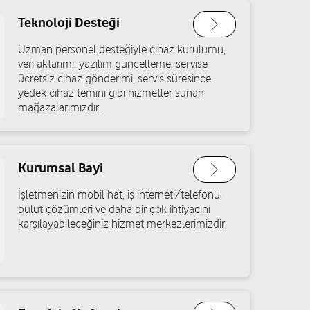
Yol tarifi al
Teknoloji Desteği
Uzman personel desteğiyle cihaz kurulumu,
veri aktarımı, yazılım güncelleme, servise
an Öztemiz
ücretsiz cihaz gönderimi, servis süresince
140/B Buca İzmir Buca/İzmir
yedek cihaz temini gibi hizmetler sunan
mağazalarımızdır.
Yol tarifi al
Kurumsal Bayi
İşletmenizin mobil hat, iş interneti/telefonu,
met Emin Mercan
bulut çözümleri ve daha bir çok ihtiyacını
Engelsiz mağaza
karşılayabileceğiniz hizmet merkezlerimizdir.
 Cad. No:22/A Bornova/İzmir
Yol tarifi al