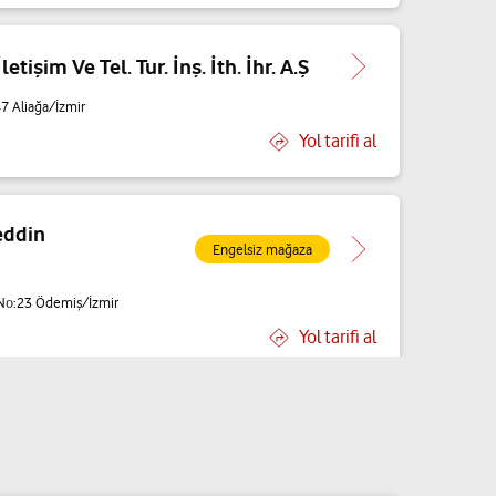
etişim Ve Tel. Tur. İnş. İth. İhr. A.Ş
47 Aliağa/İzmir
Yol tarifi al
eddin
Engelsiz mağaza
 No:23 Ödemiş/İzmir
Yol tarifi al
Batmaz
Engelsiz mağaza
ulut Cad. No:35 Dikili/İzmir