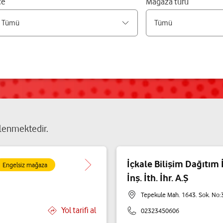
çe
Mağaza türü
lenmektedir.
İçkale Bilişim Dağıtım İ
Engelsiz mağaza
İnş. İth. İhr. A.Ş
Tepekule Mah. 1643. Sok. No:3
Yol tarifi al
02323450606