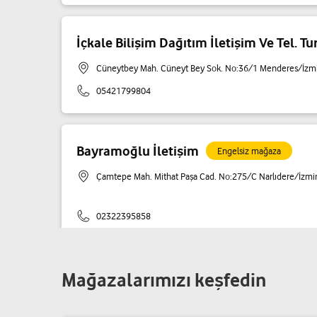
İçkale Bilişim Dağıtım İletişim Ve Tel. Tur. 
Cüneytbey Mah. Cüneyt Bey Sok. No:36/1 Menderes/İzmi
05421799804
Bayramoğlu İletişim
Engelsiz mağaza
Çamtepe Mah. Mithat Paşa Cad. No:275/C Narlıdere/İzmi
02322395858
Ena İletişim - Onur Aktaş
Mağazalarımızı keşfedin
Engelsiz mağaza
Rafet Paşa Mah. Abdi İpekçi Cad. No:222/A Bornova/İzmir