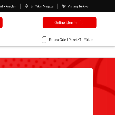
lirlik Araçları
En Yakın Mağaza
Visiting Türkiye
Online işlemler
Fatura Öde | Paket/TL Yükle