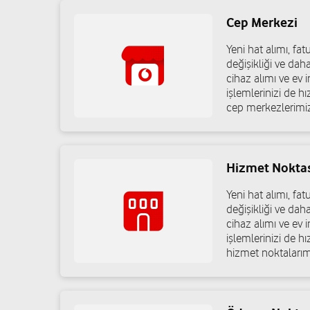
02324623844
Cep Merkezi
Yeni hat alımı, f
N. E. T İletişim Bilişim Elektronik Isıtma
değişikliği ve dah
cihaz alımı ve ev in
Soğutma Sis. İnş. Paz. İth. İhr. Gıda Tur. S
işlemlerinizi de h
Ve Tic. Ltd. Şti.
cep merkezlerimiz
Şirintepe Mah. Anadolu Cad. No:778 Çiğli/İzmir
02328321400
Hizmet Nokta
Yeni hat alımı, f
Mercan İletişim - Mehmet Emin Mercan
değişikliği ve dah
cihaz alımı ve ev in
Serintepe Mah. Kemal Paşa Cad. No:52 Bornova/İzmir
işlemlerinizi de h
hizmet noktalarım
05418161701