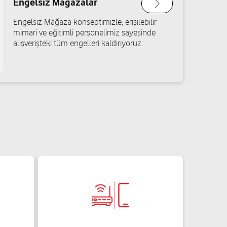
Engelsiz Mağazalar
m Gündüz
 No:14/A Bornova/İzmir
Engelsiz Mağaza konseptimizle, erişilebilir
mimari ve eğitimli personelimiz sayesinde
Yol tarifi al
alışverişteki tüm engelleri kaldırıyoruz.
am Baysal
o:115 Karabağlar/İzmir
Yol tarifi al
dur
Gaziemir/İzmir
Yol tarifi al