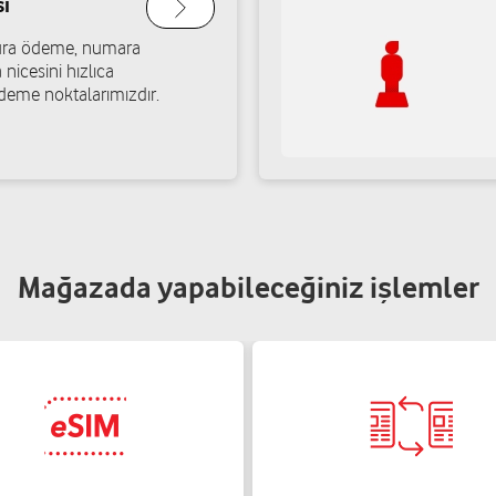
ı
Ekin İletişim - İbrahi
Engelsiz mağaza
atura ödeme, numara
Rafet Paşa Mah. 1260454 Sok.
 nicesini hızlıca
Yol tarifi al
02324624100
deme noktalarımızdır.
Ekrem Turğut
Mercan İletişim - Bayr
Yunus Emre Mah. 4012. Sok. N
Yol tarifi al
05306870674
Mağazada yapabileceğiniz işlemler
Işıl İletişim - Erdal Bo
Atıfbey Mah. 5. Sok. No:30AB 
Yol tarifi al
02322537525