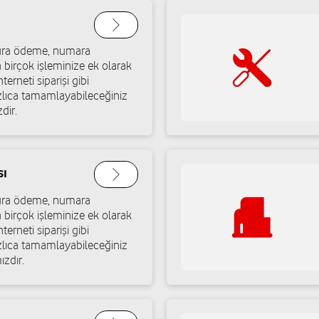
Yol tarifi al
05466336033
atura ödeme, numara
 Ve
a birçok işleminize ek olarak
Öztemiz İletişim - Oz
terneti siparişi gibi
an.
Engelsiz mağaza
Barış Mah. Menderes Cad. No.
ızlıca tamamlayabileceğiniz
dir.
Yol tarifi al
02324381010
sı
atura ödeme, numara
Mercan İletişim - Meh
a birçok işleminize ek olarak
Engelsiz mağaza
terneti siparişi gibi
Kazımdirik Mah. Fevzi Çakmak
ızlıca tamamlayabileceğiniz
ızdır.
Yol tarifi al
05418161701