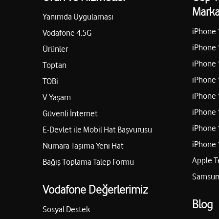
Marka
Uğur İletişim - Uğur Çaktuğ
Yanımda Uygulaması
Armutlu Hürriyet Mh.Armutlu Belediye Cd.No:22/A İç Ka
iPhone 
Vodafone 4.5G
İzmir
iPhone 
Ürünler
02322292934
iPhone 
Toptan
iPhone 
TOBi
Nehir İletişim - Ali Çetin
iPhone 
V-Yaşam
iPhone 
Güvenli İnternet
Çandarlı Mah. Namık Kemal Cad. No:8 Dikili/İzmir
iPhone 
E-Devlet ile Mobil Hat Başvurusu
02326733433
iPhone 
Numara Taşıma Yeni Hat
Apple T
Bağış Toplama Talep Formu
Altıntaş İletişim – Anıl Altıntaş
Samsung
Vodafone Değerlerimiz
Fevzi Çakmak Mah. Barış Manço Cad. No:50/B Torbalı/İzm
Blog
05445481548
Sosyal Destek