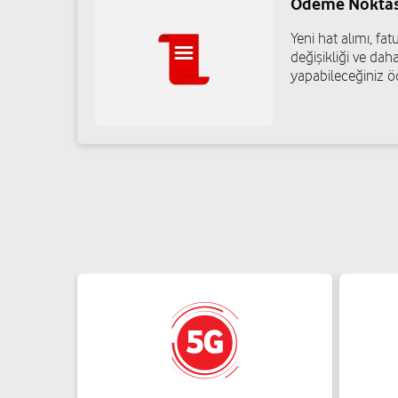
Ödeme Noktas
Mercan İletişim - Mehmet Emin Mercan
Kocatepe Mah. Eşrefpaşa Cad. No:329 Konak/İzmir
Yeni hat alımı, f
değişikliği ve daha
05418161701
yapabileceğiniz ö
Turgut İletişim Ve Elektronik - Mehmet 
Kasımpaşa Mah. Atatürk Cad. No:26/B Menemen/İzmir
05435959623
Koyuncu İletişim - Engin Koyuncu
Dedebaşı Mah. 6133. Sok. No:1 Karşıyaka/İzmir
05441541912