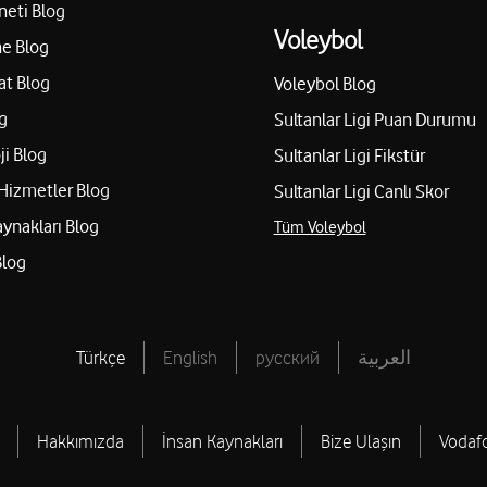
neti Blog
Voleybol
e Blog
Diyar Elek. Day. Tük. M
at Blog
Voleybol Blog
Tic. Ltd. Şti.
mir
g
Sultanlar Ligi Puan Durumu
Peker Mah. 5072. Sok. No: 5 K
ji Blog
Sultanlar Ligi Fikstür
Yol tarifi al
05435435959
Hizmetler Blog
Sultanlar Ligi Canlı Skor
aynakları Blog
Tüm Voleybol
Bizim İletişim – Mehm
Blog
mir
Doğanlar Mah. 1517. Sok. No: 
Yol tarifi al
05070464890
Türkçe
English
русский
العربية
Keseli İletişim - İsmail
Hakkımızda
İnsan Kaynakları
Bize Ulaşın
Vodaf
Yeni Mah. Ziya Gökalp Cad. No: