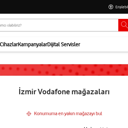
Erişilebi
Cihazlar
Kampanyalar
Dijital Servisler
İzmir Vodafone mağazaları
Konumuma en yakın mağazayı bul