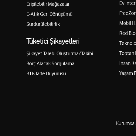
Ev İnter
Erişilebilir Mağazalar
FreeZon
E-Atık Geri Dönüşümü
Çırpı İletişim – Mustafa Ürem
Mobil H
Sürdürülebilirlik
Çırpı Cami Mah. Vali Kazım Dirik Cad. No: 91/A Bayındır/İz
Red Blo
Tüketici Şikayetleri
Teknolo
05435645000
Toptan 
Şikayet Talebi Oluşturma/Takibi
İnsan K
Borç Alacak Sorgulama
Fbs 1071 – Fırat Bozkurt
Yaşam 
BTK İade Duyurusu
Fevzi Çakmak Mah. Barış Manço Cad. No: 52/A1 Torbalı/İz
05514571071
Özgürtel İletişim – Fatma Emen
Kurumsal
Gazi Mah. 3820. Sok. No: 244 Karabağlar/İzmir