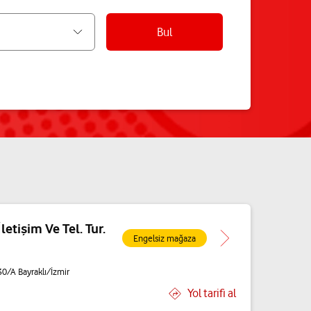
Bul
letişim Ve Tel. Tur.
Engelsiz mağaza
0/A Bayraklı/İzmir
Yol tarifi al