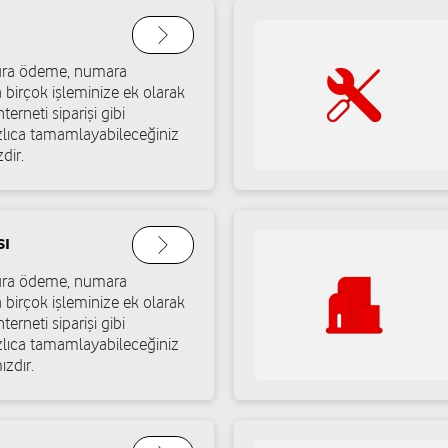
Yaman Haberleşme İle
atura ödeme, numara
Telekomünikasyon İnşa
a birçok işleminize ek olarak
Ticaret Limited Şirketi
terneti siparişi gibi
ızlıca tamamlayabileceğiniz
Tepeköy Mah. Kazım Dirik Cad.
dir.
Yol tarifi al
05424311130
sı
Polat İletişim-Hüsna P
atura ödeme, numara
Atatürk Mh.Bekir Sakarya Cd.N
a birçok işleminize ek olarak
Yol tarifi al
05321206182
terneti siparişi gibi
ızlıca tamamlayabileceğiniz
ızdır.
ic. Ltd. Şti.
r