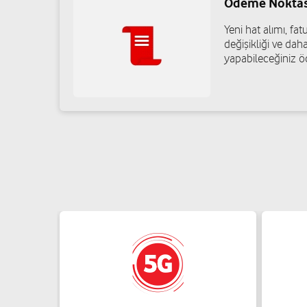
Ödeme Noktas
05442046190
Yeni hat alımı, f
değişikliği ve daha
yapabileceğiniz ö