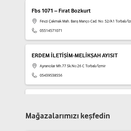
Fbs 1071 – Fırat Bozkurt
Fevzi Çakmak Mah. Barış Manço Cad. No: 52/A1 Torbalı/İz
05514571071
ERDEM İLETİŞİM-MELİKŞAH AYISIT
Ayrancılar Mh.77 Sk.No:26 C Torbalı/İzmir
05439538556
GÜMÜŞTECH-KADRİ GÜMÜŞTAŞ
Tepeköy Mh.İsmetpaşa Cd.No:27/1A Torbalı/İzmir
Mağazalarımızı keşfedin
05346355570