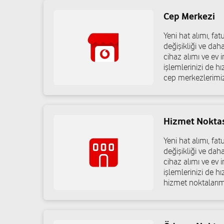
Cep Merkezi
Ömür İletişim - Ümit Ergi
Yeni hat alımı, f
19 Mayıs Mah. Osman Dirik Cad. No: 122 Torbalı/İzmir
değişikliği ve dah
cihaz alımı ve ev in
işlemlerinizi de h
cep merkezlerimiz
05321737705
Hizmet Nokta
Engin Gsm - Abdullah Engin
Yeni hat alımı, f
Atatürk Mah. 1553. Sok. No: 2/A Torbalı/İzmir
değişikliği ve dah
05378538018
cihaz alımı ve ev in
işlemlerinizi de h
hizmet noktalarım
Ay-Ata Maden İnşaat Turizm Taah. San. Ve T
Tepeköy Mahallesi İsmet Paşa Caddesi No:18 Torbalı/İzmi