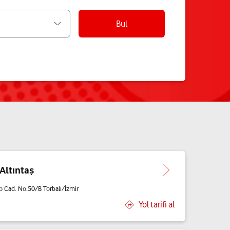
Bul
 Altıntaş
 Cad. No:50/B Torbalı/İzmir
Yol tarifi al