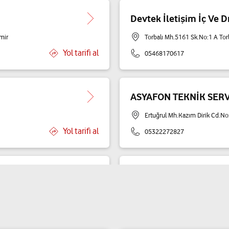
Devtek İletişim İç Ve Dı
mir
Torbalı Mh.5161 Sk.No:1 A Tor
Yol tarifi al
05468170617
ASYAFON TEKNİK SER
Ertuğrul Mh.Kazım Dirik Cd.No:
Yol tarifi al
05322272827
Diril İletişim - Hasan Di
Cumhuriyet Mah. Haluk Alpsu B
Yol tarifi al
05422111807