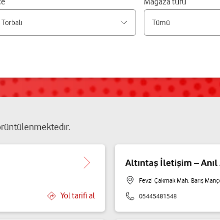
çe
Mağaza türü
rüntülenmektedir.
Altıntaş İletişim – Anıl
Fevzi Çakmak Mah. Barış Manço
Yol tarifi al
05445481548