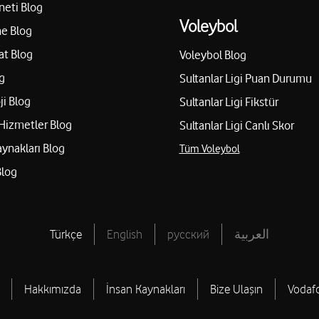
neti Blog
Voleybol
e Blog
at Blog
Voleybol Blog
g
Sultanlar Ligi Puan Durumu
ji Blog
Sultanlar Ligi Fikstür
Hizmetler Blog
Sultanlar Ligi Canlı Skor
aynakları Blog
Tüm Voleybol
Blog
Türkçe
English
русский
العربية
Hakkımızda
İnsan Kaynakları
Bize Ulaşın
Vodaf