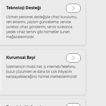
Teknoloji Desteği
tişim
Uzman personel desteğiyle cihaz kurulumu,
at Sanayi Ve
Engelsiz mağaza
veri aktarımı, yazılım güncelleme, servise
ücretsiz cihaz gönderimi, servis süresince
yedek cihaz temini gibi hizmetler sunan
 No:7 Torbalı/İzmir
mağazalarımızdır.
Yol tarifi al
Kurumsal Bayi
olat
İşletmenizin mobil hat, iş interneti/telefonu,
o:40/1A Torbalı/İzmir
bulut çözümleri ve daha bir çok ihtiyacını
Yol tarifi al
karşılayabileceğiniz hizmet merkezlerimizdir.