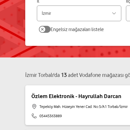
İl
İl
Engelsiz mağazaları listele
İzmir
Torbalı
'da
13
adet
Vodafone mağazası
gö
Özlem Elektronik - Hayrullah Darcan
Tepeköy Mah. Hüseyin Yener Cad. No:5/A1 Torbalı/İzmir
05445363889