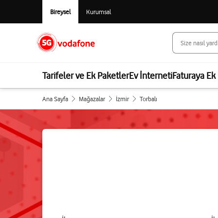
Bireysel
Kurumsal
Tarifeler ve Ek Paketler
Ev İnterneti
Faturaya Ek 
Ana Sayfa
Mağazalar
İzmir
Torbalı