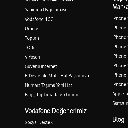
Marka
Yanımda Uygulaması
iPhone 
Vodafone 4.5G
iPhone 
Ürünler
iPhone 
Toptan
iPhone 
TOBi
iPhone 
V-Yaşam
iPhone 
Güvenli İnternet
iPhone 
E-Devlet ile Mobil Hat Başvurusu
iPhone 
Numara Taşıma Yeni Hat
Apple T
Bağış Toplama Talep Formu
Samsung
Vodafone Değerlerimiz
Blog
Sosyal Destek