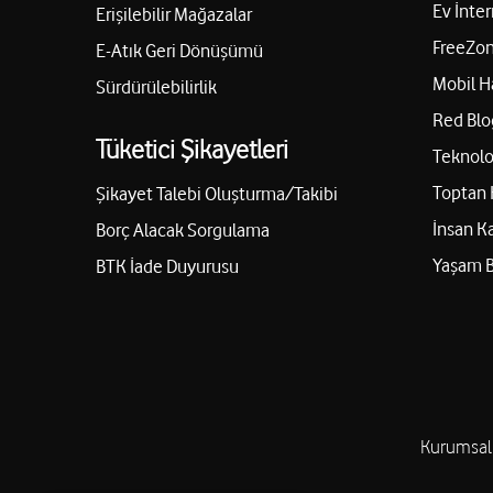
Ev İnter
Erişilebilir Mağazalar
FreeZon
E-Atık Geri Dönüşümü
Mobil H
Sürdürülebilirlik
Red Blo
Tüketici Şikayetleri
Teknolo
Toptan 
Şikayet Talebi Oluşturma/Takibi
İnsan K
Borç Alacak Sorgulama
Yaşam 
BTK İade Duyurusu
Kurumsal