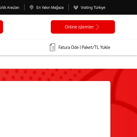
lirlik Araçları
En Yakın Mağaza
Visiting Türkiye
Online işlemler
Fatura Öde | Paket/TL Yükle