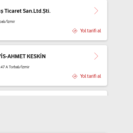
ş Ticaret San.Ltd.Şti.
balı/İzmir
Yol tarifi al
VİS-AHMET KESKİN
47 A Torbalı/İzmir
Yol tarifi al
ril
ulv. No: 43/35 Torbalı/İzmir
Yol tarifi al