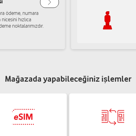
ı
Yol tarifi al
atura ödeme, numara
 nicesini hızlıca
deme noktalarımızdır.
Mağazada yapabileceğiniz işlemler