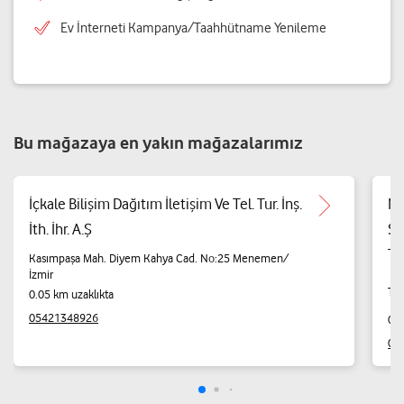
Ev İnterneti Kampanya/Taahhütname Yenileme
Bu mağazaya en yakın mağazalarımız
İçkale Bilişim Dağıtım İletişim Ve Tel. Tur. İnş.
N.
İth. İhr. A.Ş
So
Tic
Kasımpaşa Mah. Diyem Kahya Cad. No:25 Menemen/
İzmir
Tü
0.05 km uzaklıkta
05421348926
0.1
08