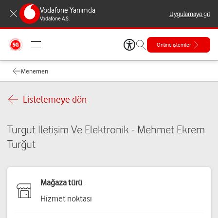
Vodafone Yanımda
Uygulamaya git
Vodafone A.Ş.
Online işlemler
Menemen
Listelemeye dön
Turgut İletişim Ve Elektronik - Mehmet Ekrem
Turğut
Mağaza türü
Hizmet noktası