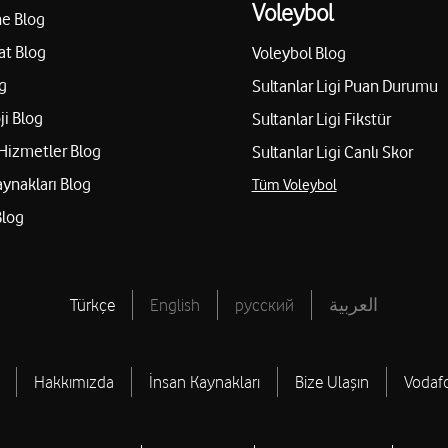
Voleybol
e Blog
at Blog
Voleybol Blog
g
Sultanlar Ligi Puan Durumu
ji Blog
Sultanlar Ligi Fikstür
Hizmetler Blog
Sultanlar Ligi Canlı Skor
aynakları Blog
Tüm Voleybol
Blog
Türkçe
English
русский
العربية
Hakkımızda
İnsan Kaynakları
Bize Ulaşın
Vodaf