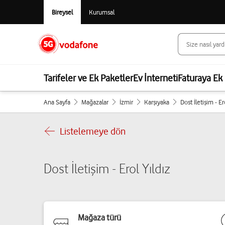
Bireysel
Kurumsal
Tarifeler ve Ek Paketler
Ev İnterneti
Faturaya Ek 
Ana Sayfa
Mağazalar
İzmir
Karşıyaka
Dost İletişim - Er
Listelemeye dön
Dost İletişim - Erol Yıldız
Mağaza türü