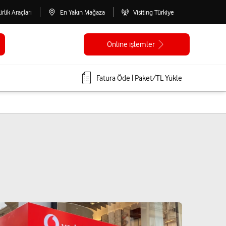
lirlik Araçları
En Yakın Mağaza
Visiting Türkiye
Online işlemler
Fatura Öde | Paket/TL Yükle