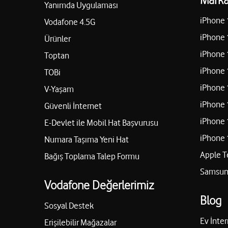
Yanımda Uygulaması
iPhone 
Vodafone 4.5G
iPhone 
Ürünler
iPhone 
Toptan
iPhone 
TOBi
iPhone 
V-Yaşam
iPhone 
Güvenli İnternet
iPhone 
E-Devlet ile Mobil Hat Başvurusu
iPhone 
Numara Taşıma Yeni Hat
Apple T
Bağış Toplama Talep Formu
Samsung
Vodafone Değerlerimiz
Blog
Sosyal Destek
Ev İnter
Erişilebilir Mağazalar