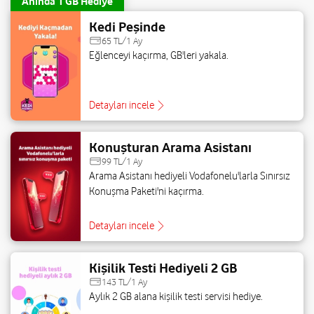
Anında 1 GB Hediye
Kedi Peşinde
65 TL/1 Ay
Eğlenceyi kaçırma, GB'leri yakala.
Detayları incele
Konuşturan Arama Asistanı
99 TL/1 Ay
Arama Asistanı hediyeli Vodafonelu'larla Sınırsız
Konuşma Paketi'ni kaçırma.
Detayları incele
Kişilik Testi Hediyeli 2 GB
143 TL/1 Ay
Aylık 2 GB alana kişilik testi servisi hediye.