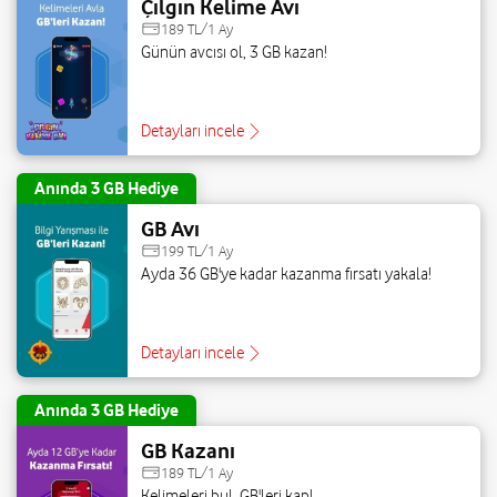
Çılgın Kelime Avı
189 TL/1 Ay
Günün avcısı ol, 3 GB kazan!
Detayları incele
Anında 3 GB Hediye
GB Avı
199 TL/1 Ay
Ayda 36 GB'ye kadar kazanma fırsatı yakala!
Detayları incele
Anında 3 GB Hediye
GB Kazanı
189 TL/1 Ay
Kelimeleri bul, GB'leri kap!