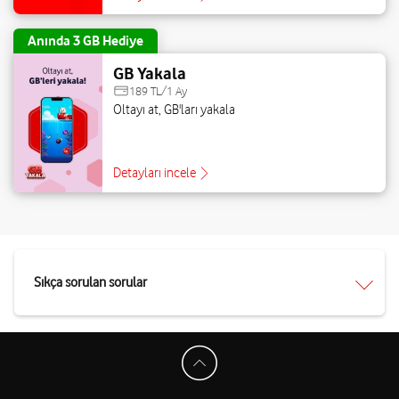
Anında 3 GB Hediye
GB Yakala
189 TL/1 Ay
Oltayı at, GB'ları yakala
Detayları incele
Sıkça sorulan sorular