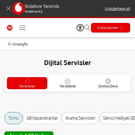
Vodafone Yanımda
Uygulamaya git
Vodafone A.Ş.
Online işlemler
Anasayfa
Dijital Servisler
Tekrarlanan
Tek Seferlik
Ücretsiz Dene
Tümü
GB Kazandıranlar
Arama Servisleri
Servis Hediyeli GB