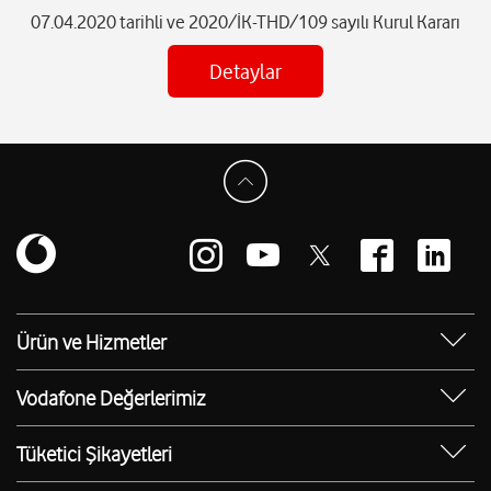
07.04.2020 tarihli ve 2020/İK-THD/109 sayılı Kurul Kararı
Detaylar
Ürün ve Hizmetler
Yanımda Uygulaması
Vodafone Değerlerimiz
Vodafone 4.5G
Sosyal Destek
Ürünler
Tüketici Şikayetleri
Erişilebilir Mağazalar
Toptan
Şikayet Talebi Oluşturma/Takibi