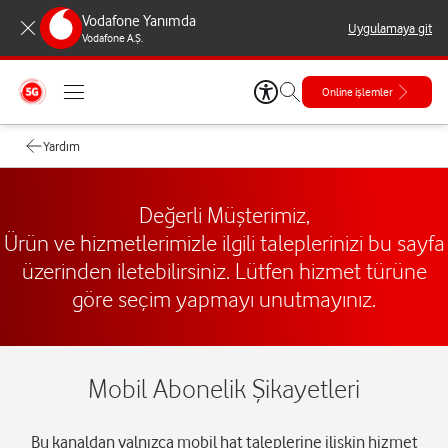
Vodafone Yanımda
Uygulamaya git
Vodafone A.Ş.
Online işlemler
Yardım
Değerli Müşterimiz,
Ürün ve hizmetlerimizle ilgili taleplerinizi bu sayfa
üzerinden iletebilirsiniz. Lütfen hizmet türüne
göre seçim yapmayı unutmayınız.
Mobil Abonelik Şikayetleri
Bu kanaldan yalnızca mobil hat taleplerine ilişkin hizmet