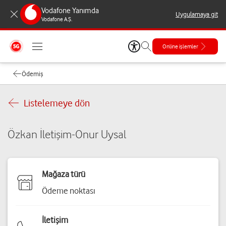
Vodafone Yanımda
Uygulamaya git
Vodafone A.Ş.
Online işlemler
Ödemiş
Listelemeye dön
Özkan İletişim-Onur Uysal
Mağaza türü
Ödeme noktası
İletişim