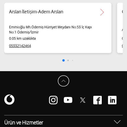
Arslan İletişim-Adem Arslan
Ge
Emmioğlu Mh.Ödemiş Hürriyet Meydanı No:53 İç Kapı
Ata
No:1 Ödemiş/İzmir
0.05 km uzaklıkta
0.1
05332142464
05
Ürün ve Hizmetler