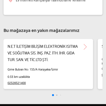
Ev İnterneti Kampanya/Taahhütname Yenileme
Bu mağazaya en yakın mağazalarımız
N.E.T İLETİŞİM BİLİŞİM ELEKTRONİK ISITMA
Sg
VE SOĞUTMA SİS. İNŞ. PAZ. İTH. İHR. GIDA
Gon
TUR. SAN. VE TİC.LTD.ŞTİ.
Kar
0.3
Girne Bulvarı No: 155/A Karşıyaka/İzmir
05
0.33 km uzaklıkta
02328321400