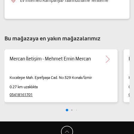
Ev İnterneti Kampanya/Taahhütname Yenileme
Bu mağazaya en yakın mağazalarımız
Mercan İletişim - Mehmet Emin Mercan
Ba
Kocatepe Mah. Eşrefpaşa Cad. No:329 Konak/İzmir
Kıl
0.27 km uzaklıkta
0.7
05418161701
02