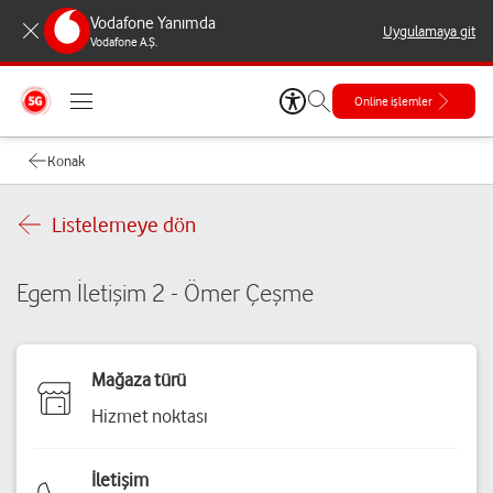
Vodafone Yanımda
Uygulamaya git
Vodafone A.Ş.
Online işlemler
Konak
Listelemeye dön
Egem İletişim 2 - Ömer Çeşme
Mağaza türü
Hizmet noktası
İletişim