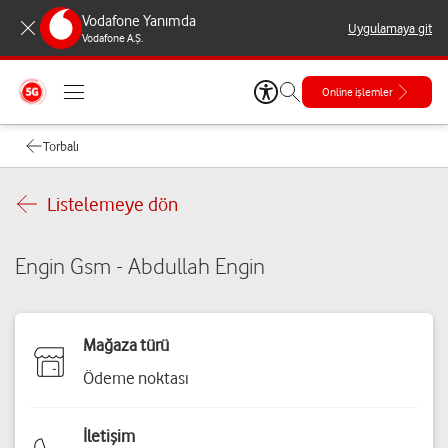
Vodafone Yanımda
Uygulamaya git
Vodafone A.Ş.
Online işlemler
Torbalı
Listelemeye dön
Engin Gsm - Abdullah Engin
Mağaza türü
Ödeme noktası
İletişim