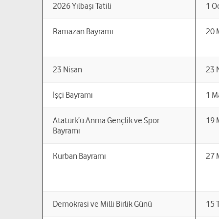
2026 Yılbaşı Tatili
1 O
Ramazan Bayramı
20 
23 Nisan
23 
İşçi Bayramı
1 M
Atatürk’ü Anma Gençlik ve Spor
19 
Bayramı
Kurban Bayramı
27 
Demokrasi ve Milli Birlik Günü
15 