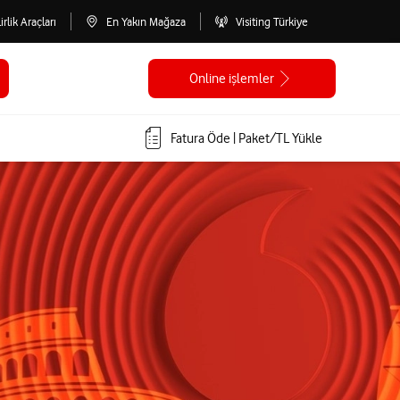
lirlik Araçları
En Yakın Mağaza
Visiting Türkiye
Online işlemler
Fatura Öde | Paket/TL Yükle