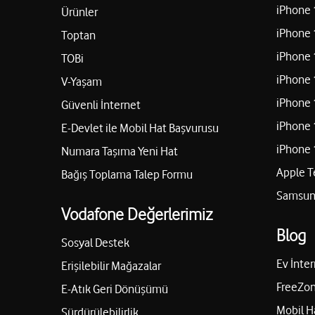
iPhone 
Ürünler
iPhone 
Toptan
iPhone 
TOBi
iPhone 
V-Yaşam
iPhone 
Güvenli İnternet
iPhone 
E-Devlet ile Mobil Hat Başvurusu
iPhone 
Numara Taşıma Yeni Hat
Apple T
Bağış Toplama Talep Formu
Samsung
Vodafone Değerlerimiz
Blog
Sosyal Destek
Ev İnter
Erişilebilir Mağazalar
FreeZon
E-Atık Geri Dönüşümü
Mobil H
Sürdürülebilirlik