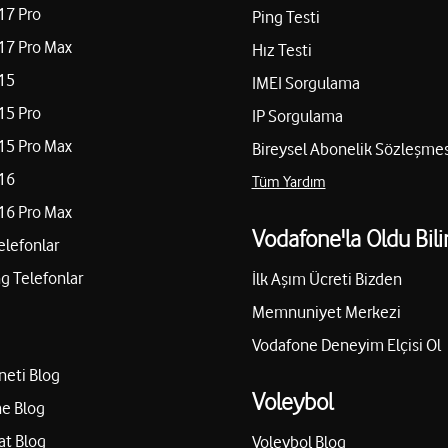
17 Pro
Ping Testi
17 Pro Max
Hız Testi
15
IMEI Sorgulama
15 Pro
IP Sorgulama
15 Pro Max
Bireysel Abonelik Sözleşmes
16
Tüm Yardım
16 Pro Max
Vodafone'la Oldu Bili
elefonlar
 Telefonlar
İlk Aşım Ücreti Bizden
Memnuniyet Merkezi
Vodafone Deneyim Elçisi Ol
neti Blog
Voleybol
e Blog
at Blog
Voleybol Blog