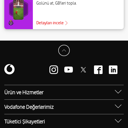
Golünü at, GB'leri topla.
Detayları incele
Ürün ve Hizmetler
Yanımda Uygulaması
Vodafone Değerlerimiz
Vodafone 4.5G
Sosyal Destek
Ürünler
Tüketici Şikayetleri
Erişilebilir Mağazalar
Toptan