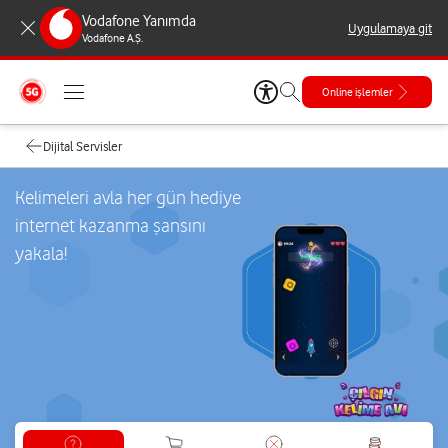
Vodafone Yanımda
Uygulamaya git
Vodafone A.Ş.
Online işlemler
Dijital Servisler
Kelimeleri avla her gün hediye
internet kazanma şansını
yakala!