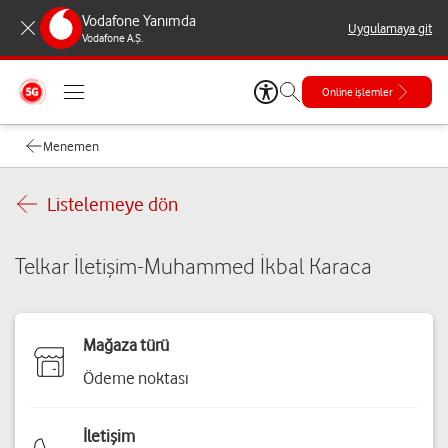
Vodafone Yanımda
Uygulamaya git
Vodafone A.Ş.
Online işlemler
Menemen
Listelemeye dön
Telkar İletişim-Muhammed İkbal Karaca
Mağaza türü
Ödeme noktası
İletişim