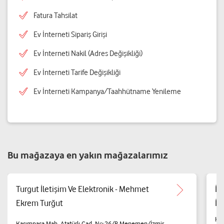
Fatura Tahsilat
Ev İnterneti Sipariş Girişi
Ev İnterneti Nakil (Adres Değişikliği)
Ev İnterneti Tarife Değişikliği
Ev İnterneti Kampanya/Taahhütname Yenileme
Bu mağazaya en yakın mağazalarımız
Turgut İletişim Ve Elektronik - Mehmet
İç
Ekrem Turğut
İth
Ka
Kasımpaşa Mah. Atatürk Cad. No:26/B Menemen/İzmir