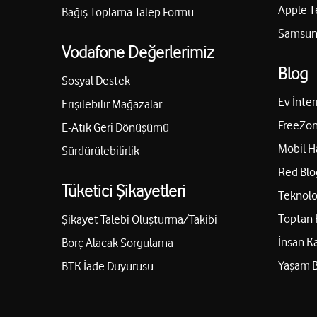
Apple T
Bağış Toplama Talep Formu
Samsung
Vodafone Değerlerimiz
Blog
Sosyal Destek
Ev İnter
Erişilebilir Mağazalar
FreeZon
E-Atık Geri Dönüşümü
Mobil H
Sürdürülebilirlik
Red Blo
Tüketici Şikayetleri
Teknolo
Toptan 
Şikayet Talebi Oluşturma/Takibi
İnsan K
Borç Alacak Sorgulama
Yaşam 
BTK İade Duyurusu