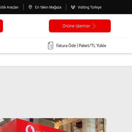
lirlik Araçları
En Yakın Mağaza
Visiting Türkiye
Online işlemler
Fatura Öde | Paket/TL Yükle