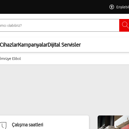
Erişilebi
Cihazlar
Kampanyalar
Dijital Servisler
 Ömrüye Elibol
Çalışma saatleri