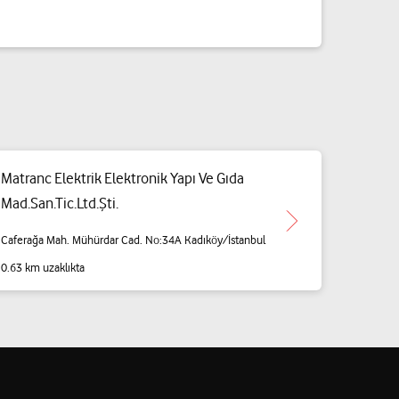
Matranc Elektrik Elektronik Yapı Ve Gıda
Mad.San.Tic.Ltd.Şti.
Caferağa Mah. Mühürdar Cad. No:34A Kadıköy/İstanbul
0.63 km uzaklıkta