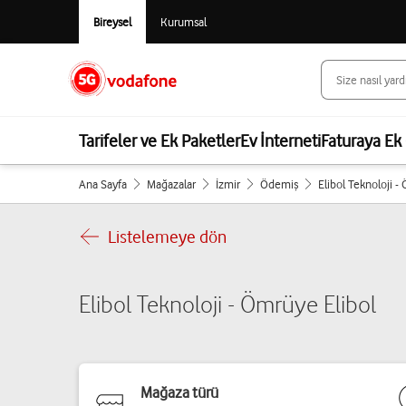
Bireysel
Kurumsal
Tarifeler ve Ek Paketler
Ev İnterneti
Faturaya Ek 
Ana Sayfa
Mağazalar
İzmir
Ödemiş
Elibol Teknoloji -
Listelemeye dön
Elibol Teknoloji - Ömrüye Elibol
Mağaza türü