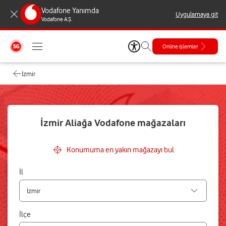
Vodafone Yanımda
Uygulamaya git
Vodafone A.Ş.
Online işlemler
İzmir
İzmir Aliağa Vodafone mağazaları
Konumuma en yakın mağazayı bul
İl
İlçe