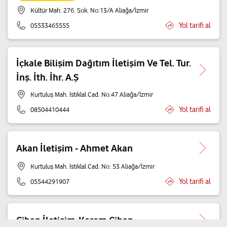
Kültür Mah. 276. Sok. No:13/A Aliağa/İzmir
Yol tarifi al
05533465555
İçkale Bilişim Dağıtım İletişim Ve Tel. Tur.
İnş. İth. İhr. A.Ş
Kurtuluş Mah. İstiklal Cad. No:47 Aliağa/İzmir
Yol tarifi al
08504410444
Akan İletişim - Ahmet Akan
Kurtuluş Mah. İstiklal Cad. No: 53 Aliağa/İzmir
Yol tarifi al
05544291907
Cihan İletişim-Kerem Cihan