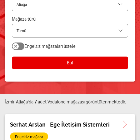
Mağaza türü
Engelsiz mağazaları listele
Bul
İzmir
Aliağa
'da
7
adet
Vodafone mağazası
görüntülenmektedir.
Serhat Arslan - Ege İletişim Sistemleri
Engelsiz mağaza