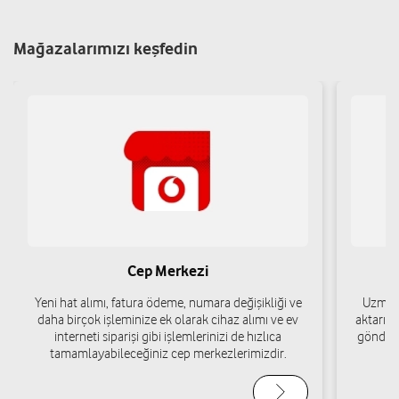
Yenişakran Mh.3136 Sk.No:2 A Aliağa/İzmir
Mağazalarımızı keşfedin
Yol tarifi al
05319183241
TEKNOLOJİ MARKET-EMİRHAN METE
Şakran Sayfiye Mh.Şair Namık Kemal Cd.No:61 A Aliağa/İzmir
Yol tarifi al
05399114561
CEPCELL İLETİŞİM-HATİCE ORHAN
Cep Merkezi
Kazım Dirik Mh.İstiklal Cd.No:61 B Aliağa/İzmir
Yol tarifi al
05076056558
Yeni hat alımı, fatura ödeme, numara değişikliği ve
Uzman 
daha birçok işleminize ek olarak cihaz alımı ve ev
aktarımı
interneti siparişi gibi işlemlerinizi de hızlıca
gönderi
tamamlayabileceğiniz cep merkezlerimizdir.
LEVENT İLETİŞİM-LEVENT AKBULUT