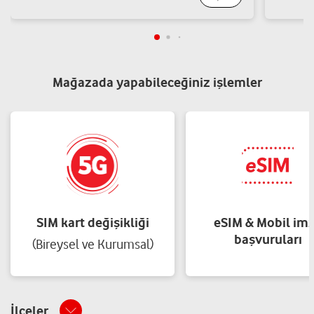
Kültür Mh.İstiklal Cd.No:19 C Aliağa/İzmir
Yol tarifi al
05335060459
Mağazada yapabileceğiniz işlemler
SIM kart değişikliği
eSIM & Mobil im
başvuruları
(Bireysel ve Kurumsal)
İlçeler