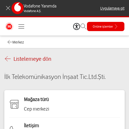
Vodafone Yanımda
Uygulamaya git
Vodafone A.Ş.
Online işlemler
Merkez
Listelemeye dön
İlk Telekomünikasyon İnşaat Tic.Ltd.Şti.
Mağaza türü
Cep merkezi
İletişim