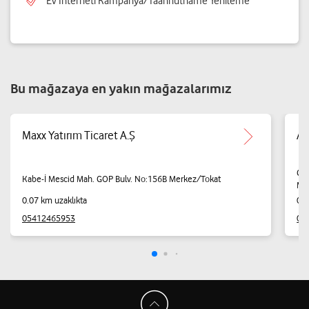
Ev İnterneti Kampanya/Taahhütname Yenileme
Bu mağazaya en yakın mağazalarımız
Maxx Yatırım Ticaret A.Ş
Ad
Gül
Kabe-İ Mescid Mah. GOP Bulv. No:156B Merkez/Tokat
Me
0.07 km uzaklıkta
0.2
05412465953
05