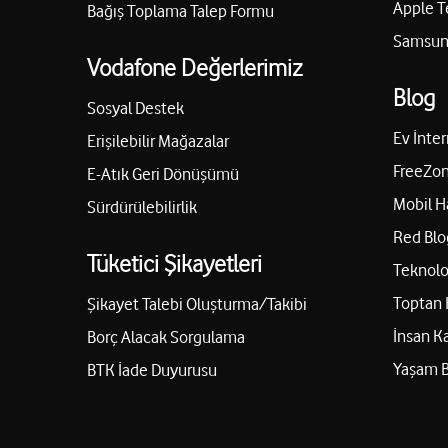
Apple T
Bağış Toplama Talep Formu
Samsung
Vodafone Değerlerimiz
Blog
Sosyal Destek
Ev İnter
Erişilebilir Mağazalar
FreeZon
E-Atık Geri Dönüşümü
Mobil H
Sürdürülebilirlik
Red Blo
Tüketici Şikayetleri
Teknolo
Toptan 
Şikayet Talebi Oluşturma/Takibi
İnsan K
Borç Alacak Sorgulama
Yaşam 
BTK İade Duyurusu