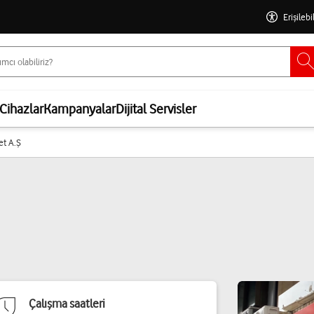
Erişilebi
Cihazlar
Kampanyalar
Dijital Servisler
et A.Ş
Çalışma saatleri