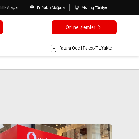
lirlik Araçları
En Yakın Mağaza
Visiting Türkiye
Online işlemler
Fatura Öde | Paket/TL Yükle