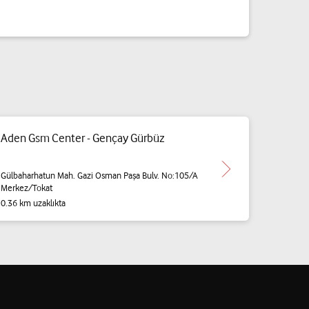
Aden Gsm Center - Gençay Gürbüz
Gülbaharhatun Mah. Gazi Osman Paşa Bulv. No:105/A
Merkez/Tokat
0.36 km uzaklıkta