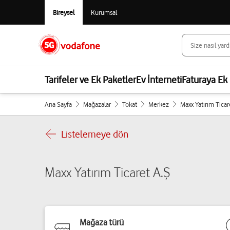
Bireysel
Kurumsal
Tarifeler ve Ek Paketler
Ev İnterneti
Faturaya Ek 
Ana Sayfa
Mağazalar
Tokat
Merkez
Maxx Yatırım Ticar
Listelemeye dön
Maxx Yatırım Ticaret A.Ş
Mağaza türü