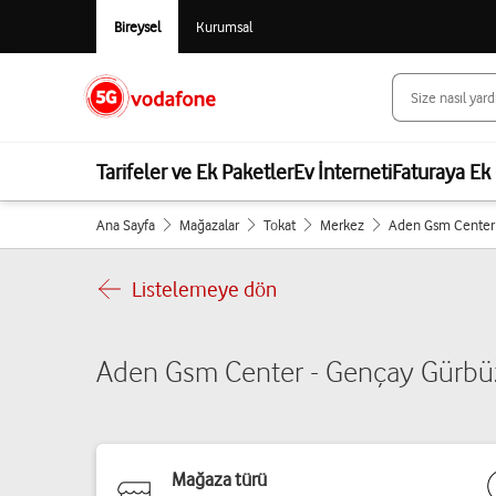
Bireysel
Kurumsal
Tarifeler ve Ek Paketler
Ev İnterneti
Faturaya Ek 
Ana Sayfa
Mağazalar
Tokat
Merkez
Aden Gsm Center
Listelemeye dön
Aden Gsm Center - Gençay Gürbü
Mağaza türü