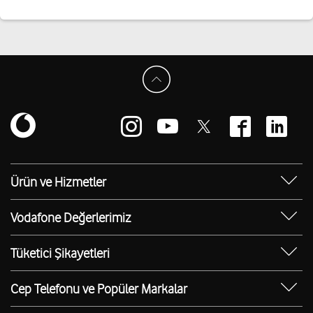
Ürün ve Hizmetler
Yanımda Uygulaması
Vodafone Değerlerimiz
Vodafone 4.5G
Sosyal Destek
Ürünler
Tüketici Şikayetleri
Erişilebilir Mağazalar
Toptan
Şikayet Talebi Oluşturma/Takibi
E-Atık Geri Dönüşümü
Cep Telefonu ve Popüler Markalar
TOBi
Borç Alacak Sorgulama
Sürdürülebilirlik
iPhone 17