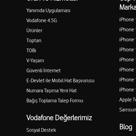
Marka
Yanımda Uygulaması
Camikebir Mah.Namık Kemal Sok.No:5-B Geyve-Sakarya 
iPhone 
Vodafone 4.5G
05424734002
iPhone 
Ürünler
iPhone 
Toptan
SAPANCA İLETİŞİM-AHMET BEDİRHAN 
iPhone 
TOBi
Rüstempaşa Mah.Vehbibey Cad.No.23 Sapanca-Sakarya S
iPhone 
V-Yaşam
05052664154
iPhone 
Güvenli İnternet
iPhone 
E-Devlet ile Mobil Hat Başvurusu
iPhone 
Numara Taşıma Yeni Hat
AGAH İLETİŞİM-DERYA SARI
Apple T
Bağış Toplama Talep Formu
Ağalar Mahallesi Sakarya Caddesi No:14-B Kocaali-Sakarya
Samsung
05396495432
Vodafone Değerlerimiz
Blog
Sosyal Destek