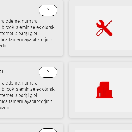
ı/Sakarya
Ağalar Mah. Mevlana Cad. Koca
Yol tarifi al
02648121326
atura ödeme, numara
a birçok işleminize ek olarak
terneti siparişi gibi
Halim İletişim - Yunus
ızlıca tamamlayabileceğiniz
dir.
Papuççular Mah. Adnan Mende
Yol tarifi al
05305515454
sı
Avcı İletişim - Fatih Avc
atura ödeme, numara
a birçok işleminize ek olarak
Yenice Mah. Ankara Cad. No:
terneti siparişi gibi
Yol tarifi al
05415515404
ızlıca tamamlayabileceğiniz
ızdır.
çmak
G Mobile - Muhammed 