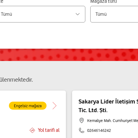
çe
Mağaza türü
ülenmektedir.
Sakarya Lider İletişim 
Engelsiz mağaza
Tic. Ltd. Şti.
Kemaliye Mah. Cumhuriyet M
Yol tarifi al
02646146242