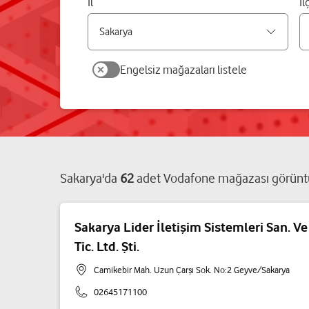
İl
İl
Engelsiz mağazaları listele
Sakarya
'da
62
adet
Vodafone mağazası
görünt
Sakarya Lider İletişim Sistemleri San. Ve
Tic. Ltd. Şti.
Camikebir Mah. Uzun Çarşı Sok. No:2 Geyve/Sakarya
02645171100