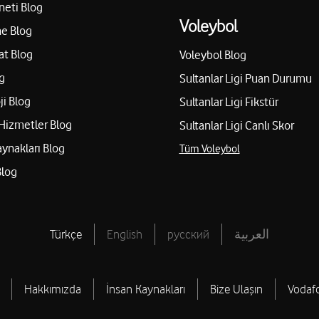
CARET LİMİTED
GAZİ İLETİŞİM-MUSTA
neti Blog
Voleybol
e Blog
İncilli Mahallesi Plaj Caddesi 
: 10 İç Kapı No: 111 Serdivan-
at Blog
Voleybol Blog
g
Sultanlar Ligi Puan Durumu
Yol tarifi al
05428372642
ji Blog
Sultanlar Ligi Fikstür
Hizmetler Blog
Sultanlar Ligi Canlı Skor
Sakarya Lider İletişim 
aynakları Blog
Tüm Voleybol
Engelsiz mağaza
Tic. Ltd. Şti.
Blog
apazarı/Sakarya
Güneşler Yeni Mah. Hal Cad. 
Yol tarifi al
02642777770
Türkçe
English
русский
العربية
Sakarya Lider İletişim 
Engelsiz mağaza
Tic. Ltd. Şti.
Hakkımızda
İnsan Kaynakları
Bize Ulaşın
Vodaf
Semerciler Mah. Atatürk Bulv.