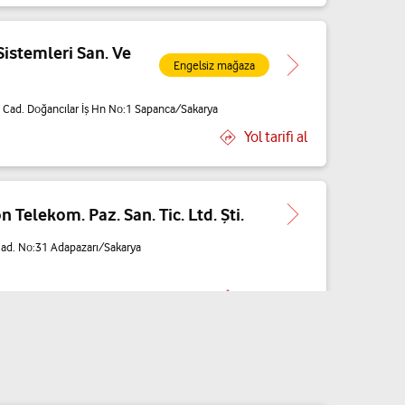
Sistemleri San. Ve
Engelsiz mağaza
Cad. Doğancılar İş Hn No:1 Sapanca/Sakarya
Yol tarifi al
 Telekom. Paz. San. Tic. Ltd. Şti.
Cad. No:31 Adapazarı/Sakarya
Yol tarifi al
tişim