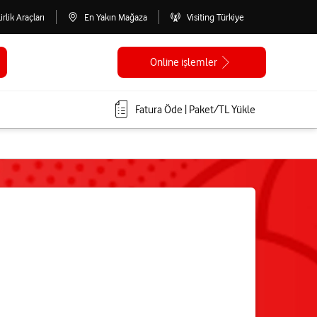
lirlik Araçları
En Yakın Mağaza
Visiting Türkiye
Online işlemler
Fatura Öde | Paket/TL Yükle