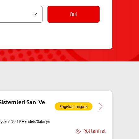
Bul
Sistemleri San. Ve
Engelsiz mağaza
eydanı No:19 Hendek/Sakarya
Yol tarifi al