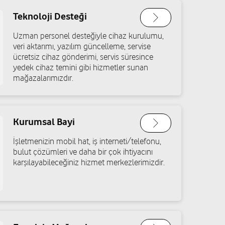
ali/Sakarya
Teknoloji Desteği
Yol tarifi al
Uzman personel desteğiyle cihaz kurulumu,
veri aktarımı, yazılım güncelleme, servise
ücretsiz cihaz gönderimi, servis süresince
 Aydın
yedek cihaz temini gibi hizmetler sunan
mağazalarımızdır.
res Cad. No:2/A Adapazarı/Sakarya
Yol tarifi al
Kurumsal Bayi
ı
İşletmenizin mobil hat, iş interneti/telefonu,
bulut çözümleri ve daha bir çok ihtiyacını
 96/A Pamukova/Sakarya
karşılayabileceğiniz hizmet merkezlerimizdir.
Yol tarifi al
İrfan Gereksar