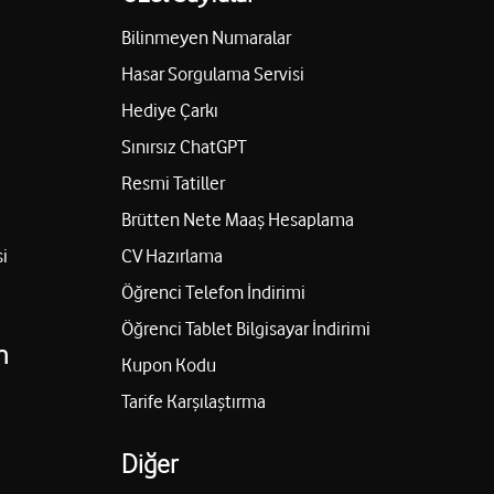
Bilinmeyen Numaralar
-D Serdivan-Sakarya Serdivan/Sakarya
Yol tarifi al
Hasar Sorgulama Servisi
Hediye Çarkı
Sınırsız ChatGPT
CI
Resmi Tatiller
rasu-Sakarya Karasu/Sakarya
Brütten Nete Maaş Hesaplama
Yol tarifi al
i
CV Hazırlama
Öğrenci Telefon İndirimi
Öğrenci Tablet Bilgisayar İndirimi
N ŞENLER
n
Kupon Kodu
danı No:12 Hendek-Sakarya Hendek/Sakarya
Tarife Karşılaştırma
Yol tarifi al
Diğer