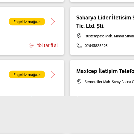
Sakarya Lider İletişim 
Engelsiz mağaza
Tic. Ltd. Şti.
Rüstempaşa Mah. Mimar Sinan 
Yol tarifi al
02645828293
Maxicep İletişim Telefon
Engelsiz mağaza
Semerciler Mah. Saray Bosna 
Yol tarifi al
05411334069
Ramazan Şan - Şan İle