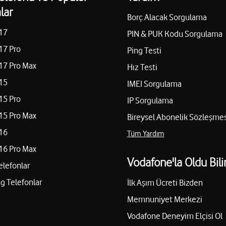
lar
Borç Alacak Sorgulama
Geyve/Sakarya
İstiklal Mah.Bağlar Cad.No:89
17
Yol tarifi al
PIN & PUK Kodu Sorgulama
05526770054
17 Pro
Ping Testi
17 Pro Max
Hız Testi
YÜZÜCÜ
TİM İLETİŞİM-ELA DAL
15
IMEI Sorgulama
apanca/Sakarya
Yalı Mah.Plaj Cad.No:105-D Ka
15 Pro
IP Sorgulama
Yol tarifi al
05324425854
15 Pro Max
Bireysel Abonelik Sözleşmes
16
Tüm Yardım
16 Pro Max
ŞENLER İLETİŞİM-ERE
Vodafone'la Oldu Bili
elefonlar
 Kocaali/Sakarya
Başpınar Mah.Cumhuriyet Mey
 Telefonlar
İlk Aşım Ücreti Bizden
Yol tarifi al
05378372407
Memnuniyet Merkezi
Vodafone Deneyim Elçisi Ol