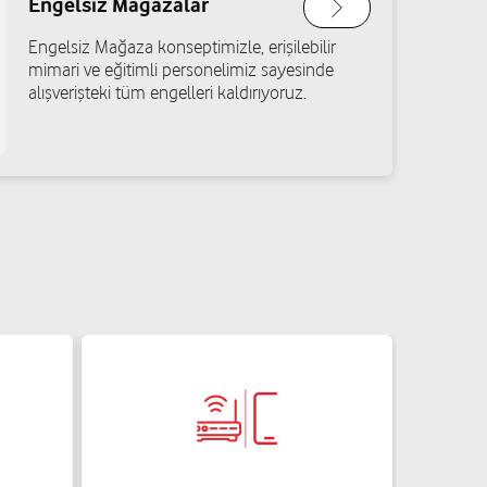
Engelsiz Mağazalar
. No: 22/A Pamukova/Sakarya
Engelsiz Mağaza konseptimizle, erişilebilir
Yol tarifi al
mimari ve eğitimli personelimiz sayesinde
alışverişteki tüm engelleri kaldırıyoruz.
mi Arik
ık Sitesi A No: 343/B Serdivan/Sakarya
Yol tarifi al
. No: 11/A Hendek/Sakarya
Yol tarifi al
 Çolak