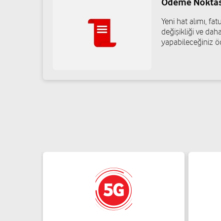
Ödeme Noktas
Yahyalar Mah. Ankara Cad. Caner No: 51 Adapazarı/Sakary
Yeni hat alımı, f
05327364393
değişikliği ve daha
yapabileceğiniz ö
Faruk Ateş - Adagold İletişim
Orta Mah. Soğanpazarı Cad. Soğanpazarı Cevatbey 2 İş Ha
05458247676
Okan Mantar - Okan İletişim
Yenice Mah. Ankara Cad. No:82/A Pamukova/Sakarya
05427808789
Yazlık İletişim-İbrahim Yeşildal