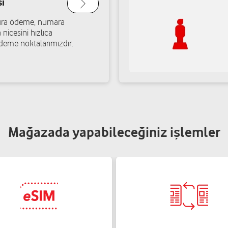
ı
a
Elperek Mah. Tahıl Pazarı Sok
atura ödeme, numara
Yol tarifi al
05541800754
 nicesini hızlıca
deme noktalarımızdır.
Altınışık İletişim - Nec
nı No: 22 Adapazarı/Sakarya
İstiklal Mah. Çark Cad. Altınış
Yol tarifi al
05454092048
Mağazada yapabileceğiniz işlemler
Berat Yolcu - Pas Gsm
Başpınar Mah. Kemal Paşa Cad
Yol tarifi al
05388984954
Ertuğrul İletişim-Ebru