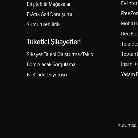
264 İLETİŞİM TEKNOLOJİ SANAYİ VE Tİ
Ev İnter
Erişilebilir Mağazalar
ŞİRKETİ
FreeZon
E-Atık Geri Dönüşümü
Arabacıalanı Mah.Eski Kazımpaşa Cad. Agora Avm Agora No
Mobil H
Sürdürülebilirlik
Sakarya Serdivan/Sakarya
Red Blo
05387780264
Tüketici Şikayetleri
Teknolo
Toptan 
Şikayet Talebi Oluşturma/Takibi
Sakarya Lider İletişim Sistemleri San. Ve
İnsan K
Borç Alacak Sorgulama
Tic. Ltd. Şti.
Yaşam 
BTK İade Duyurusu
Semerciler Mah. Çark Cad. Dar Sok. Petek İş Hanı No:1 Ad
02642728866
Sakarya Lider İletişim Sistemleri San. Ve
Tic. Ltd. Şti.
Kurumsal
Cumhuriyet Mah. Çark Cad. No:12/B Adapazarı/Sakarya