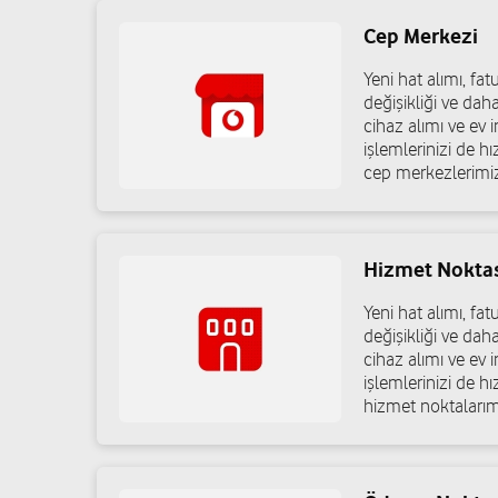
Semerciler Mah. A. Nejdet Güven Cad. No:16/A Adapazar
Cep Merkezi
05550095954
Yeni hat alımı, f
değişikliği ve dah
cihaz alımı ve ev in
Eda İletişim - Gül Toker
işlemlerinizi de h
cep merkezlerimiz
Arifbey Mah. Atatürk Cad. No:251/4 Arifiye/Sakarya
02642294858
Hizmet Nokta
Doğan İletişim - Volkan Doğan
Yeni hat alımı, f
değişikliği ve dah
İnönü Mah. İstiklal Cad. No: 7 Karapürçek/Sakarya
cihaz alımı ve ev in
05446216388
işlemlerinizi de h
hizmet noktalarım
Teknomarkt Gsm Hizmetleri - Kenan U