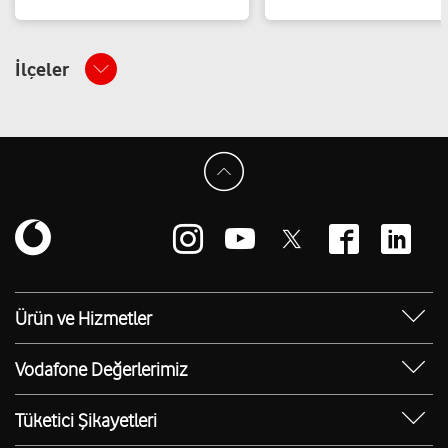
İlçeler
Ürün ve Hizmetler
Yanımda Uygulaması
Vodafone Değerlerimiz
Vodafone 4.5G
Sosyal Destek
Ürünler
Tüketici Şikayetleri
Erişilebilir Mağazalar
Toptan
Şikayet Talebi Oluşturma/Takibi