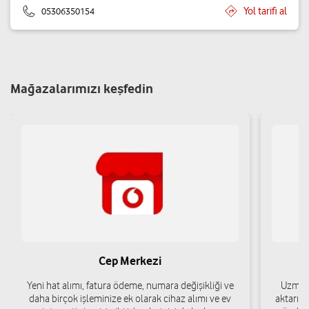
Yol tarifi al
05306350154
Mağazalarımızı keşfedin
Cep Merkezi
Yeni hat alımı, fatura ödeme, numara değişikliği ve
Uzman 
daha birçok işleminize ek olarak cihaz alımı ve ev
aktarımı