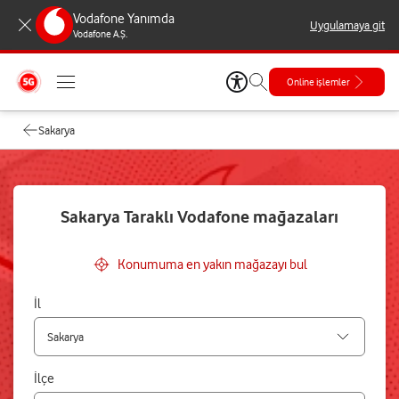
Vodafone Yanımda
Uygulamaya git
Vodafone A.Ş.
Online işlemler
Sakarya
Sakarya Taraklı Vodafone mağazaları
Konumuma en yakın mağazayı bul
İl
İlçe