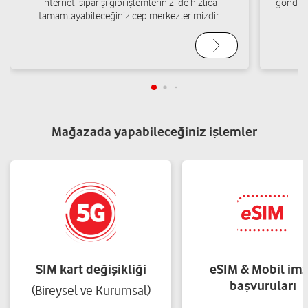
interneti siparişi gibi işlemlerinizi de hızlıca
gönderi
tamamlayabileceğiniz cep merkezlerimizdir.
Mağazada yapabileceğiniz işlemler
SIM kart değişikliği
eSIM & Mobil im
başvuruları
(Bireysel ve Kurumsal)