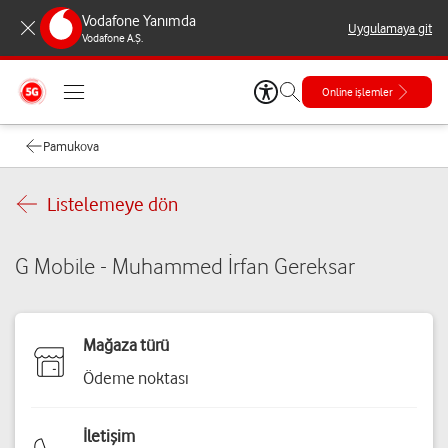
Vodafone Yanımda
Uygulamaya git
Vodafone A.Ş.
Online işlemler
Pamukova
Listelemeye dön
G Mobile - Muhammed İrfan Gereksar
Mağaza türü
Ödeme noktası
İletişim