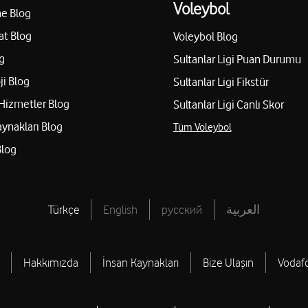
Voleybol
e Blog
at Blog
Voleybol Blog
g
Sultanlar Ligi Puan Durumu
ji Blog
Sultanlar Ligi Fikstür
Hizmetler Blog
Sultanlar Ligi Canlı Skor
aynakları Blog
Tüm Voleybol
Blog
Türkçe
English
русский
العربية
Hakkımızda
İnsan Kaynakları
Bize Ulaşın
Vodaf