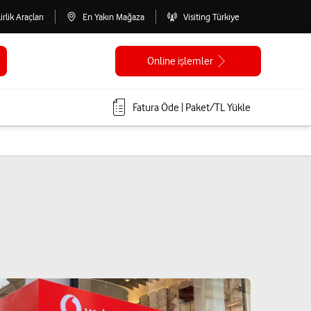
lirlik Araçları
En Yakın Mağaza
Visiting Türkiye
Online işlemler
Fatura Öde | Paket/TL Yükle