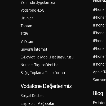
Yanımda Uygulaması
iPhone 
Vodafone 4.5G
iPhone 
Ürünler
iPhone 
Toptan
iPhone 
TOBi
iPhone 
V-Yaşam
iPhone 
Güvenli İnternet
iPhone 
E-Devlet ile Mobil Hat Başvurusu
iPhone 
Numara Taşıma Yeni Hat
Apple T
Bağış Toplama Talep Formu
Samsung
Vodafone Değerlerimiz
Blog
Sosyal Destek
Ev İnter
Erişilebilir Mağazalar