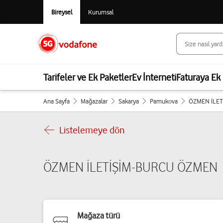
Bireysel
Kurumsal
Tarifeler ve Ek Paketler
Ev İnterneti
Faturaya Ek 
Ana Sayfa
Mağazalar
Sakarya
Pamukova
ÖZMEN İLE
Listelemeye dön
ÖZMEN İLETİŞİM-BURCU ÖZMEN
Mağaza türü