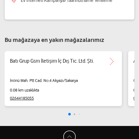
Ev İnterneti Kampanya/Taahhütname Yenileme
Bu mağazaya en yakın mağazalarımız
Batı Grup Gsm İletişim İç Dış Tic. Ltd. Şti.
Ay
İnönü Mah. Ptt Cad. No:4 Akyazı/Sakarya
Öme
0.08 km uzaklıkta
0.1
02644185055
02