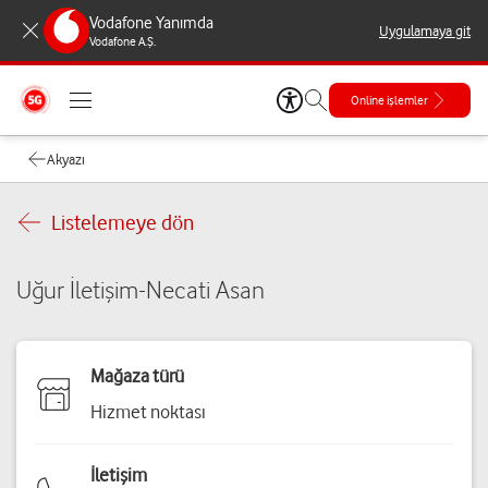
Vodafone Yanımda
Uygulamaya git
Vodafone A.Ş.
Online işlemler
Akyazı
Listelemeye dön
Uğur İletişim-Necati Asan
Mağaza türü
Hizmet noktası
İletişim