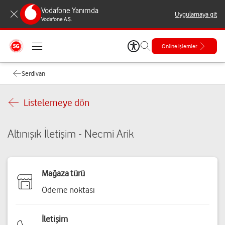
Vodafone Yanımda
Uygulamaya git
Vodafone A.Ş.
Online işlemler
Serdivan
Listelemeye dön
Altınışık İletişim - Necmi Arik
Mağaza türü
Ödeme noktası
İletişim