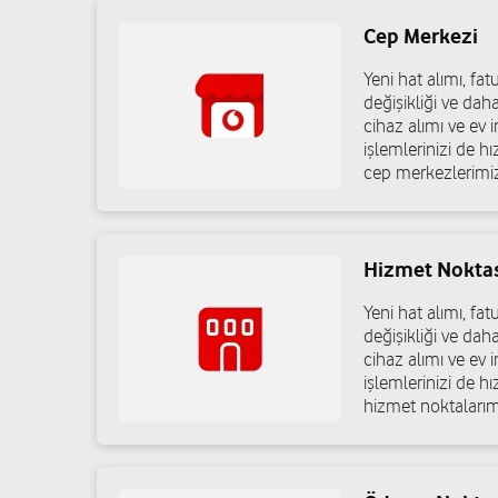
Cep Merkezi
Doğancı Mah. İnönü Cad. No:17/A Mut/Mersin
05441977771
Yeni hat alımı, f
değişikliği ve dah
cihaz alımı ve ev in
işlemlerinizi de h
Ali Dağlıoğlu - Dağlıoğlu Teknoloji
cep merkezlerimiz
Adanalıoğlu Mah. Akdeniz Cad. No:7/A Akdeniz/Mersin
03244522613
Hizmet Nokta
Yeni hat alımı, f
Orhan Oduncu - Özgüncell İletişim
değişikliği ve dah
cihaz alımı ve ev in
Mahmudiye Mah. Zeytinli Bahçe Cad. No:97/C Akdeniz/M
işlemlerinizi de h
hizmet noktalarım
05510420823