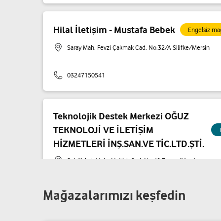
Hilal İletişim - Mustafa Bebek
Engelsiz ma
Saray Mah. Fevzi Çakmak Cad. No:32/A Silifke/Mersin
03247150541
Teknolojik Destek Merkezi OĞUZ
TEKNOLOJİ VE İLETİŞİM
HİZMETLERİ İNŞ.SAN.VE TİC.LTD.ŞTİ.
Şehitishak Mah. Atatürk Cad. No:40 Tarsus/Mersin
03246225555
Mağazalarımızı keşfedin
Mut Telekom - Candost Şimşek