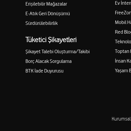
Ev İnter
Erişilebilir Mağazalar
FreeZon
E-Atık Geri Dönüşümü
Yusuf Gsm - Mahiye Yağan
Mobil H
Sürdürülebilirlik
Sağlık Mah. Çiftçiler Cad. No: 31/Aa Toroslar/Mersin
Red Blo
Tüketici Şikayetleri
05352129133
Teknolo
Toptan 
Şikayet Talebi Oluşturma/Takibi
İnsan K
Borç Alacak Sorgulama
Ümit Suna-Bozyazı Bal İletişim
Yaşam 
BTK İade Duyurusu
Merkez Mah. Mustafa Deniz Cad. No:24/2 Bozyazı/Mersin
05061274141
Turkuaz İletişim-Sibel Aslan
Çankaya Mh. İstiklal Cd. Özberk Apt.No:86 A Akdeniz/Mer
Kurumsal
05061312121