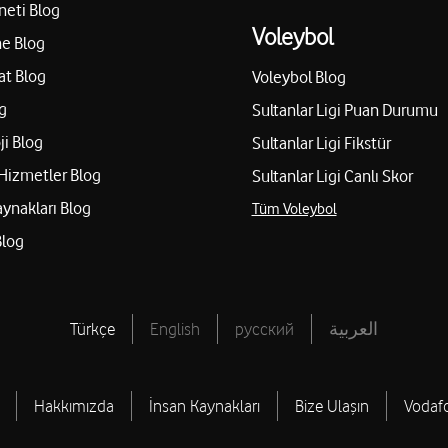
neti Blog
Voleybol
e Blog
İlhan İletişim - İlhan K
at Blog
Voleybol Blog
Tömük Mah. Cumhuriyet Meyda
g
Sultanlar Ligi Puan Durumu
Yol tarifi al
05302445945
ji Blog
Sultanlar Ligi Fikstür
Hizmetler Blog
Sultanlar Ligi Canlı Skor
aynakları Blog
Tüm Voleybol
Erdem İletişim-Erdem 
Blog
Merkez Mh. Türbe Cd. No:5C 
Yol tarifi al
05063301111
Türkçe
English
русский
العربية
Dünya Klvz İletişim Tu
sin
Hakkımızda
İnsan Kaynakları
Akkent Mah. 2357. Sok. No:24
Bize Ulaşın
Vodaf
Yol tarifi al
05461002017