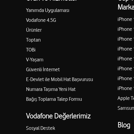
Marka
Serto İletişim - Sertaç Yılmaz
Yanımda Uygulaması
iPhone 
Mithatpaşa Mah. Çiftçiler Cad. No: 106/A Akdeniz/Mersin
Vodafone 4.5G
05307718191
iPhone 
Ürünler
iPhone 
Toptan
iPhone 
TOBi
Meryem Kart - Çukurova İletişim
iPhone 
V-Yaşam
Tömük Mah. Yunus Emre Cad. No: 11/C Erdemli/Mersin
iPhone 
Güvenli İnternet
05050815006
iPhone 
E-Devlet ile Mobil Hat Başvurusu
iPhone 
Numara Taşıma Yeni Hat
Apple T
Bağış Toplama Talep Formu
Ferdi İncel - İncell İletişim
Samsung
Doğancı Mah. Hükümet Cad. No:54/A Mut/Mersin
Vodafone Değerlerimiz
Blog
05363359254
Sosyal Destek