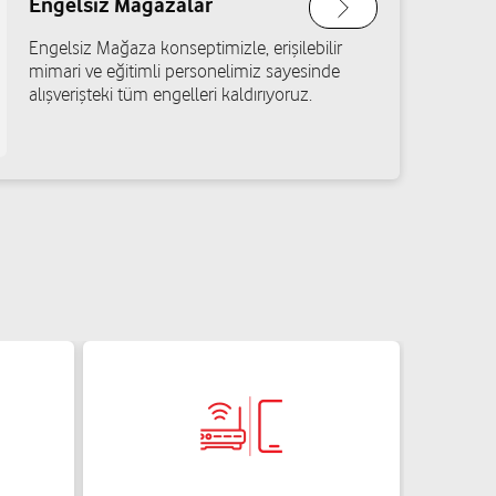
Engelsiz Mağazalar
letişim
ulv. Baltalı İş Hanı No: 10/E Tarsus/Mersin
Engelsiz Mağaza konseptimizle, erişilebilir
mimari ve eğitimli personelimiz sayesinde
Yol tarifi al
alışverişteki tüm engelleri kaldırıyoruz.
İletişim
o: 11/C Mut/Mersin
Yol tarifi al
sm
ulv. No: 28/C Akdeniz/Mersin
Yol tarifi al