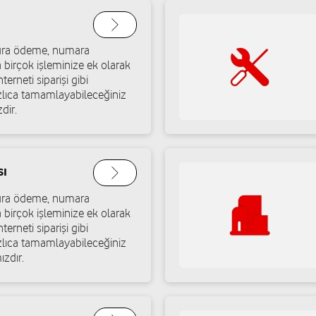
Merkez Mah. Gazi Mustafa Kem
Yol tarifi al
03243592124
atura ödeme, numara
a birçok işleminize ek olarak
terneti siparişi gibi
ızlıca tamamlayabileceğiniz
Haydar Ender Keskin - 
dir.
Akdeniz Mah. Kazım Karabekir
Yol tarifi al
05364798657
sı
atura ödeme, numara
Halil İbrahim Uslu
a birçok işleminize ek olarak
terneti siparişi gibi
ersin
Göksu Mah. Atatürk Bulv. No:44
ızlıca tamamlayabileceğiniz
ızdır.
Yol tarifi al
05363704699