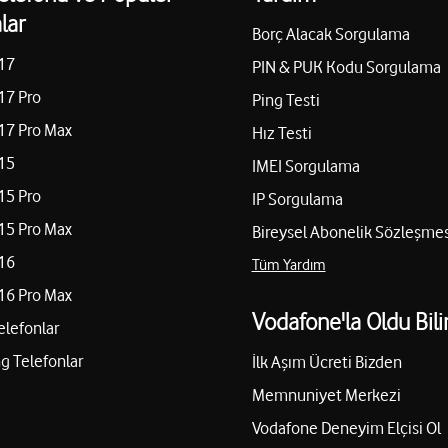
lar
Tufan İletişim - Korhan
Borç Alacak Sorgulama
17
Saray Mah. Tahsin Soylu Cad.
PIN & PUK Kodu Sorgulama
Yol tarifi al
05069145669
17 Pro
Ping Testi
17 Pro Max
Hız Testi
15
IMEI Sorgulama
İbrahim Aslan - Aslan İ
15 Pro
IP Sorgulama
Yenice Mah. Atatürk Bulv. No:
15 Pro Max
Bireysel Abonelik Sözleşmes
Yol tarifi al
05469439906
16
Tüm Yardım
16 Pro Max
Vodafone'la Oldu Bili
elefonlar
Oğuz Teknoloji Ve İleti
San. Ve Tic. Ltd. Şti.
 Telefonlar
İlk Aşım Ücreti Bizden
Memnuniyet Merkezi
Gazi Mah. Gazi Mustafa Kemal 
Yol tarifi al
05443251410
Vodafone Deneyim Elçisi Ol