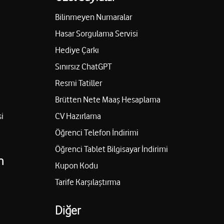
 Tufan
Bilinmeyen Numaralar
 No:17/B Anamur/Mersin
Hasar Sorgulama Servisi
Yol tarifi al
Hediye Çarkı
Sınırsız ChatGPT
Resmi Tatiller
letişim
Brütten Nete Maaş Hesaplama
92/B Tarsus/Mersin
i
CV Hazırlama
Yol tarifi al
Öğrenci Telefon İndirimi
Öğrenci Tablet Bilgisayar İndirimi
n
şim Hizmetleri İnş.
Kupon Kodu
Engelsiz mağaza
Tarife Karşılaştırma
Bulv. Sertoğlu No:337/E Yenişehir/Mersin
Diğer
Yol tarifi al