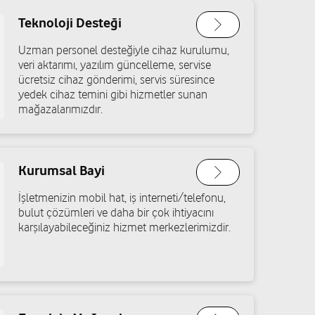
Teknoloji Desteği
al Bulv. No:790/A Mezitli/Mersin
Yol tarifi al
Uzman personel desteğiyle cihaz kurulumu,
veri aktarımı, yazılım güncelleme, servise
ücretsiz cihaz gönderimi, servis süresince
yedek cihaz temini gibi hizmetler sunan
Ender İletişim
mağazalarımızdır.
 Cad. No:31/H Erdemli/Mersin
Yol tarifi al
Kurumsal Bayi
İşletmenizin mobil hat, iş interneti/telefonu,
bulut çözümleri ve daha bir çok ihtiyacını
karşılayabileceğiniz hizmet merkezlerimizdir.
 Silifke/Mersin
Yol tarifi al