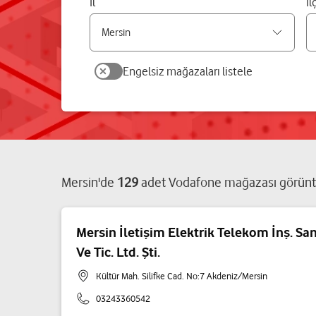
İl
İl
Engelsiz mağazaları listele
Mersin
'de
129
adet
Vodafone mağazası
görünt
Mersin İletişim Elektrik Telekom İnş. San
Ve Tic. Ltd. Şti.
Kültür Mah. Silifke Cad. No:7 Akdeniz/Mersin
03243360542