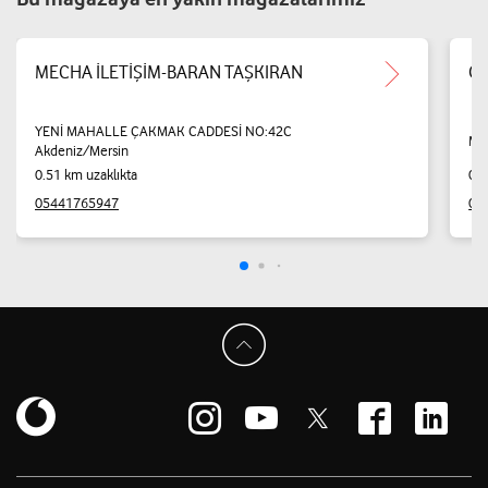
MECHA İLETİŞİM-BARAN TAŞKIRAN
On
YENİ MAHALLE ÇAKMAK CADDESİ NO:42C
Mah
Akdeniz/Mersin
0.51 km uzaklıkta
0.6
05441765947
05