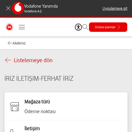
Vodafone Yanımda
Uygulamaya git
Vodafone A.Ş.
Online işlemler
Akdeniz
Listelemeye dön
İRİZ İLETİŞİM-FERHAT İRİZ
Mağaza türü
Ödeme noktası
İletişim