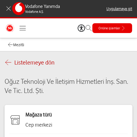
Vodafone Yanımda
Uygulamaya git
Vodafone A.Ş.
Online işlemler
Mezitli
Listelemeye dön
Oğuz Teknoloji Ve İletişim Hizmetleri İnş. San.
Ve Tic. Ltd. Şti.
Mağaza türü
Cep merkezi