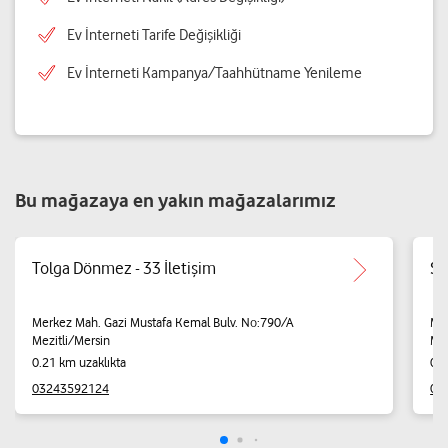
Ev İnterneti Tarife Değişikliği
Ev İnterneti Kampanya/Taahhütname Yenileme
Bu mağazaya en yakın mağazalarımız
Tolga Dönmez - 33 İletişim
Se
Merkez Mah. Gazi Mustafa Kemal Bulv. No:790/A
Mer
Mezitli/Mersin
Mez
0.21 km uzaklıkta
0.2
03243592124
05