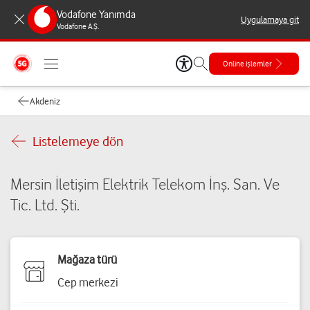
Vodafone Yanımda
Uygulamaya git
Vodafone A.Ş.
Online işlemler
Akdeniz
Listelemeye dön
Mersin İletişim Elektrik Telekom İnş. San. Ve
Tic. Ltd. Şti.
Mağaza türü
Cep merkezi