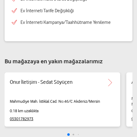
Ev İnterneti Tarife Değişikliği
Ev İnterneti Kampanya/Taahhütname Yenileme
Bu mağazaya en yakın mağazalarımız
Onur İletişim - Sedat Söyüçen
At
Mah
Mahmudiye Mah. İstiklal Cad. No:46/C Akdeniz/Mersin
No
0.18 km uzaklıkta
0.2
05301782973
05