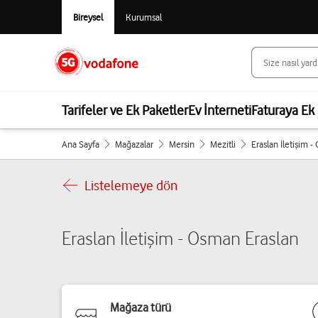
Bireysel
Kurumsal
Tarifeler ve Ek Paketler
Ev İnterneti
Faturaya Ek 
Ana Sayfa
Mağazalar
Mersin
Mezitli
Eraslan İletişim 
Listelemeye dön
Eraslan İletişim - Osman Eraslan
Mağaza türü