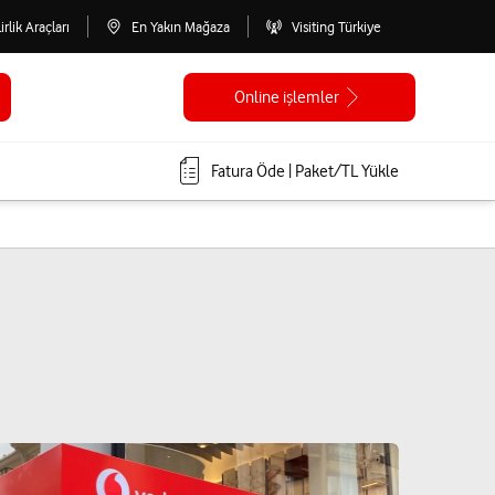
lirlik Araçları
En Yakın Mağaza
Visiting Türkiye
Online işlemler
Fatura Öde | Paket/TL Yükle