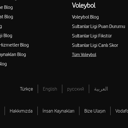
Voleybol
e Blog
at Blog
Voleybol Blog
g
Sultanlar Ligi Puan Durumu
ji Blog
Sultanlar Ligi Fikstür
Hizmetler Blog
Sultanlar Ligi Canlı Skor
aynakları Blog
Tüm Voleybol
Blog
Türkçe
English
русский
العربية
Hakkımızda
İnsan Kaynakları
Bize Ulaşın
Vodaf