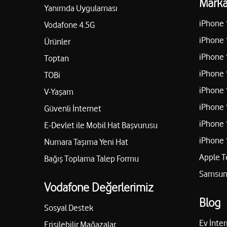
Marka
Yanımda Uygulaması
iPhone 
Vodafone 4.5G
iPhone 
Ürünler
iPhone 
Toptan
iPhone 
TOBi
iPhone 
V-Yaşam
iPhone 
Güvenli İnternet
iPhone 
E-Devlet ile Mobil Hat Başvurusu
iPhone 
Numara Taşıma Yeni Hat
Apple T
Bağış Toplama Talep Formu
Samsung
Vodafone Değerlerimiz
Blog
Sosyal Destek
Ev İnter
Erişilebilir Mağazalar