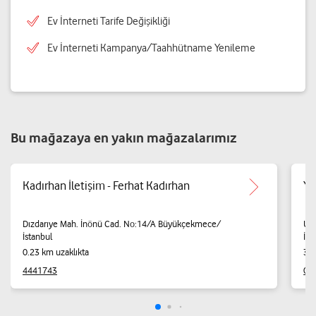
Ev İnterneti Tarife Değişikliği
Ev İnterneti Kampanya/Taahhütname Yenileme
Bu mağazaya en yakın mağazalarımız
Kadırhan İletişim - Ferhat Kadırhan
Yı
Dızdarıye Mah. İnönü Cad. No:14/A Büyükçekmece/
Ulu
İstanbul
İst
0.23 km uzaklıkta
3.0
4441743
05