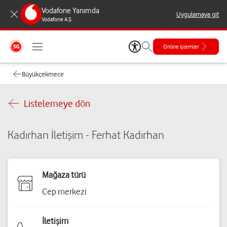
Vodafone Yanımda
Uygulamaya git
Vodafone A.Ş.
Online işlemler
Büyükçekmece
Listelemeye dön
Kadırhan İletişim - Ferhat Kadırhan
Mağaza türü
Cep merkezi
İletişim