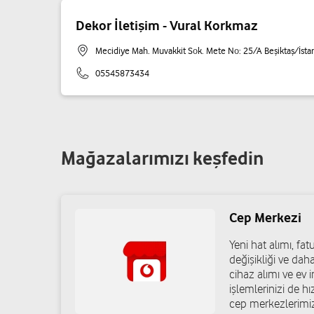
Dekor İletişim - Vural Korkmaz
Mecidiye Mah. Muvakkit Sok. Mete No: 25/A Beşiktaş/İsta
05545873434
Mağazalarımızı keşfedin
Cep Merkezi
Yeni hat alımı, f
değişikliği ve dah
cihaz alımı ve ev in
işlemlerinizi de h
cep merkezlerimiz