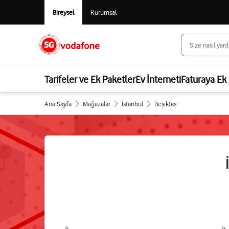
Bireysel
Kurumsal
Tarifeler ve Ek Paketler
Ev İnterneti
Faturaya Ek 
Ana Sayfa
Mağazalar
İstanbul
Beşiktaş