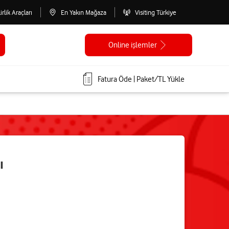
lirlik Araçları
En Yakın Mağaza
Visiting Türkiye
Online işlemler
Fatura Öde | Paket/TL Yükle
ı