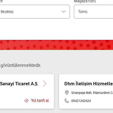
çe
Mağaza türü
görüntülenmektedir.
anayi Ticaret A.Ş.
Dhm İletişim Hizmetleri 
Sinanpaşa Mah. Ihlamurdere Ca
Yol tarifi al
05421242424