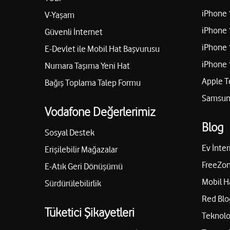
iPhone 
V-Yaşam
iPhone 
Güvenli İnternet
iPhone 
E-Devlet ile Mobil Hat Başvurusu
iPhone 
Numara Taşıma Yeni Hat
Apple T
Bağış Toplama Talep Formu
Samsung
Vodafone Değerlerimiz
Blog
Sosyal Destek
Ev İnter
Erişilebilir Mağazalar
FreeZon
E-Atık Geri Dönüşümü
Mobil H
Sürdürülebilirlik
Red Blo
Tüketici Şikayetleri
Teknolo