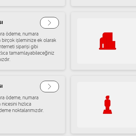
sı
atura ödeme, numara
a birçok işleminize ek olarak
terneti siparişi gibi
ızlıca tamamlayabileceğiniz
ızdır.
ı
atura ödeme, numara
 nicesini hızlıca
deme noktalarımızdır.