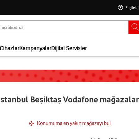
Erişilebi
Cihazlar
Kampanyalar
Dijital Servisler
İstanbul Beşiktaş Vodafone mağazalar
Konumuma en yakın mağazayı bul