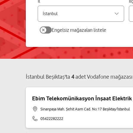
İl
İl
Engelsiz mağazaları listele
İstanbul
Beşiktaş
'ta
4
adet
Vodafone mağazası
Ebim Telekomünikasyon İnşaat Elektrik S
Sinanpaşa Mah. Şehit Asım Cad. No:17 Beşiktaş/İstanbul
05422282222