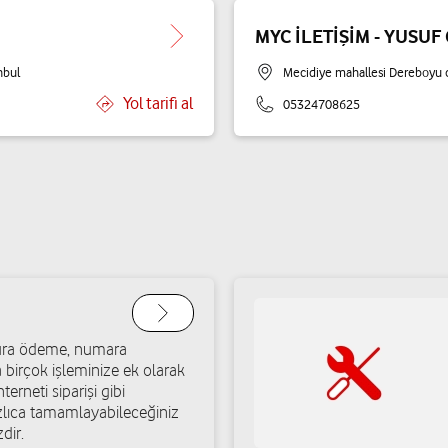
MYC İLETİŞİM - YUSU
nbul
Mecidiye mahallesi Dereboyu c
Yol tarifi al
05324708625
atura ödeme, numara
a birçok işleminize ek olarak
terneti siparişi gibi
ızlıca tamamlayabileceğiniz
dir.