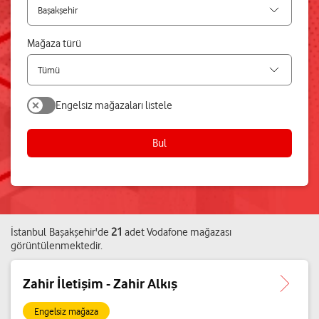
Mağaza türü
Engelsiz mağazaları listele
Bul
İstanbul
Başakşehir
'de
21
adet
Vodafone mağazası
görüntülenmektedir.
Zahir İletişim - Zahir Alkış
Engelsiz mağaza