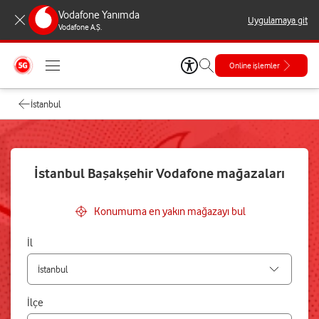
Vodafone Yanımda
Uygulamaya git
Vodafone A.Ş.
Online işlemler
İstanbul
İstanbul Başakşehir Vodafone mağazaları
Konumuma en yakın mağazayı bul
İl
İlçe