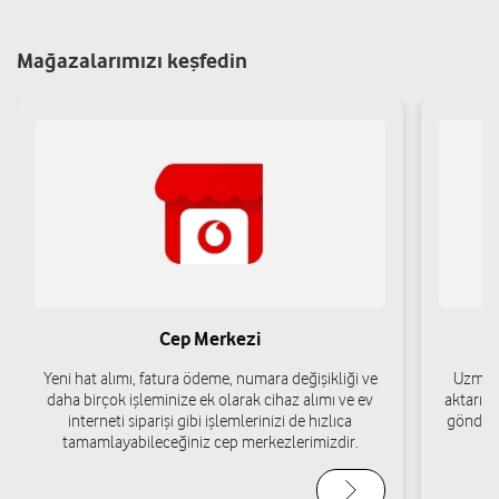
İstanbul
Yol tarifi al
05448148714
Mağazalarımızı keşfedin
Onur İletişim - Onur Öznur
Altınşehir Mah. Osmanlı Cad. No: 88/B Başakşehir/İstanbul
Yol tarifi al
05343881954
Sena Teknoloji Elektronik
Telekomünikasyon San.Ve Tic.Ltd.Şti
Cep Merkezi
Başakşehir Mah. Erdem Bayazıt Cad. Olımpa Avm No:5 İç Kapı No:
Yeni hat alımı, fatura ödeme, numara değişikliği ve
49 Başakşehir/İstanbul
Uzman 
daha birçok işleminize ek olarak cihaz alımı ve ev
aktarımı
Yol tarifi al
05392352204
interneti siparişi gibi işlemlerinizi de hızlıca
gönderi
tamamlayabileceğiniz cep merkezlerimizdir.
Msm Bilişim-Ali Apak