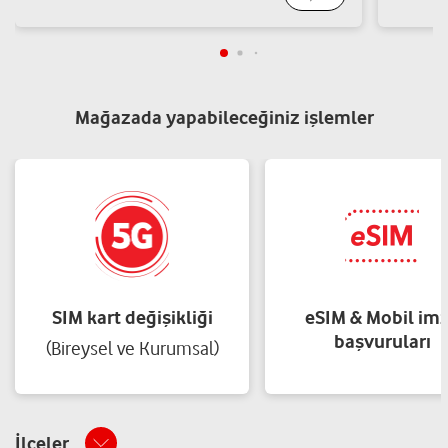
Yol tarifi al
4441743
TEST ELEKTRONİK-MAHMUT YILMAZ
Mağazada yapabileceğiniz işlemler
CAMİİKEBİR MAH. KASIMPAŞA CAMİ SK. CAFETİRA MAMÜLGAZİ
NO:5 Beyoğlu/İstanbul
Yol tarifi al
05302222220
Aksoy İletişim - Mehmet Hakim Aksoy
Çukur Mah. Karakurum Sok. No: 78/C Beyoğlu/İstanbul
SIM kart değişikliği
eSIM & Mobil im
Yol tarifi al
05356687657
başvuruları
(Bireysel ve Kurumsal)
Akyol Teknoloji-Veysi Dağ
İlçeler
Kocatepe Mah. Aydede Cad.Gezi Apt. No:3/A Beyoğlu/İstanbul