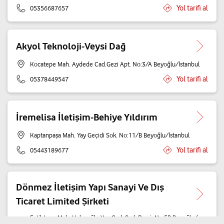
Yol tarifi al
05356687657
Akyol Teknoloji-Veysi Dağ
Kocatepe Mah. Aydede Cad.Gezi Apt. No:3/A Beyoğlu/İstanbul
Yol tarifi al
05378449547
İremelisa İletişim-Behiye Yıldırım
Kaptanpaşa Mah. Yay Geçidi Sok. No:11/B Beyoğlu/İstanbul
Yol tarifi al
05443189677
Dönmez İletişim Yapı Sanayi Ve Dış
Ticaret Limited Şirketi
Fetihtepe Mah. Halıcıoğlu Yan Cad. Şark Pasajı No:5B Beyoğlu/