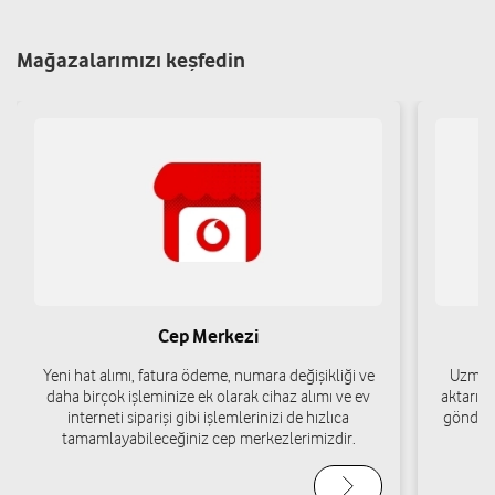
İstanbul
Yol tarifi al
05427933434
Mağazalarımızı keşfedin
Mobile Tech İletişim-Cesim Yılmaz
Kuloğlu Mah. Sıraselviler Cad. No: 54 A Beyoğlu/İstanbul
Yol tarifi al
05442773556
Nk Dijital Teknoloji-Yıldıray Kaygusuz
Camiikebir Mah. Dört Kuyu Cad. No:20 Beyoğlu/İstanbul
Cep Merkezi
Yol tarifi al
05419415252
Yeni hat alımı, fatura ödeme, numara değişikliği ve
Uzman 
daha birçok işleminize ek olarak cihaz alımı ve ev
aktarımı
interneti siparişi gibi işlemlerinizi de hızlıca
gönderi
KADIRHAN İLETİŞİM-FERHAT KADIRHAN
tamamlayabileceğiniz cep merkezlerimizdir.
Hüseyinağa Mh. İstiklal Cd. Beyoğlu Han No.88-2 Beyoğlu-İstanbul
Beyoğlu/İstanbul