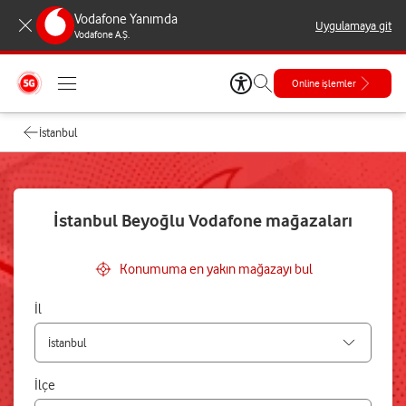
Vodafone Yanımda
Uygulamaya git
Vodafone A.Ş.
Online işlemler
İstanbul
İstanbul Beyoğlu Vodafone mağazaları
Konumuma en yakın mağazayı bul
İl
İlçe