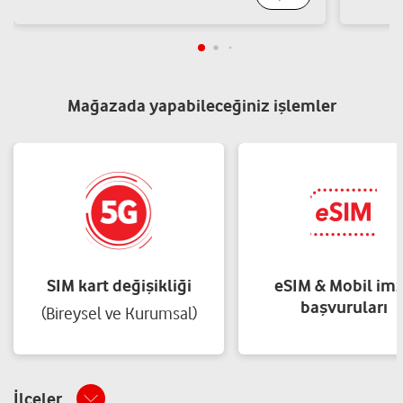
Sonora Teknoloji Limited Şirketi
Ferhatpaşa Mah.Yeditepe Cad.No:32-B Ataşehir/İstanbul
Yol tarifi al
05301100520
Mağazada yapabileceğiniz işlemler
MİNGÜ İLETİŞİM-MUHAMMET BAKİR
MİNGÜ
Küçükbakkalköy Mh.Başöğretmen Cd.No:11 B Ataşehir/İstanbul
Yol tarifi al
05413262525
SIM kart değişikliği
eSIM & Mobil im
ÖZKAN İLETİŞİM-MEHMET EMİR ÖZKAN
başvuruları
(Bireysel ve Kurumsal)
İçerenköy Mahallesi Karslı Ahmet Caddesi Cebeci No:36-C
Ataşehir-İstanbul Ataşehir/İstanbul
Yol tarifi al
05352133412
İlçeler