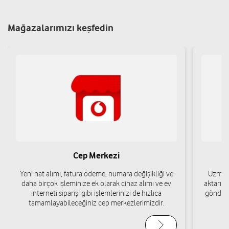
Aydemir İletişim-Yakup Aydemir
Mağazalarımızı keşfedin
Kayışdağı Mah. Uslu Cad. 131 Ataşehir/İstanbul
Yol tarifi al
05072505015
Serhat Avcı - Avcı İletişim
Yeni Çamlıca Mah. Dursunbey Cad. No:59 Ataşehir/İstanbul
Yol tarifi al
05321791074
Ayyıldız İletişim-Melik Ayyıldız
Cep Merkezi
Küçükbakkalköy Mah.Fırın Cad.No:16-B İç Kapı No:1 Ataşehir/
Yeni hat alımı, fatura ödeme, numara değişikliği ve
Uzman 
İstanbul
daha birçok işleminize ek olarak cihaz alımı ve ev
aktarımı
interneti siparişi gibi işlemlerinizi de hızlıca
gönderi
Yol tarifi al
05322716685
tamamlayabileceğiniz cep merkezlerimizdir.