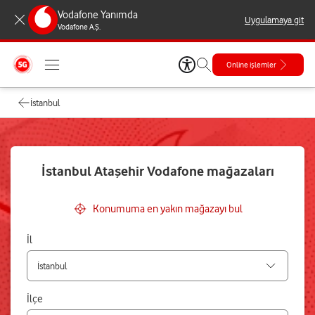
Vodafone Yanımda
Uygulamaya git
Vodafone A.Ş.
Online işlemler
İstanbul
İstanbul Ataşehir Vodafone mağazaları
Konumuma en yakın mağazayı bul
İl
İlçe