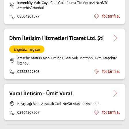
İçerenköy Mah. Çayır Cad. Carrefoursa Tic Merkezi No:6/B1
Ataşehir/İstanbul
Yol tarifi al
08504201577
Dhm İletişim Hizmetleri Ticaret Ltd. Şti
Engelsiz mağaza
Ataşehir Atatürk Mah. Ertuğrul Gazi Sok. Metropol Avm Ataşehir/
İstanbul
Yol tarifi al
05353299808
Vural İletişim - Ümit Vural
Kayışdağı Mah. Akyazalı Cad. No:38 Ataşehir/İstanbul
Yol tarifi al
02164207907