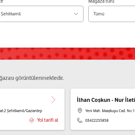
çe
Mağaza türü
ğazası
görüntülenmektedir.
İlhan Coşkun - Nur İlet
at:2 Şehitkamil/Gaziantep
Yeni Mah. Maaşkuyu Cad. No:1
Yol tarifi al
03422255858