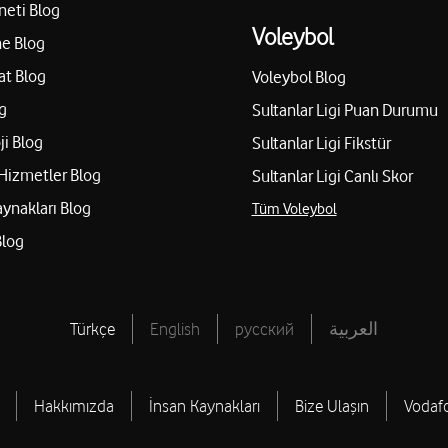
Yol tarifi al
03423212930
neti Blog
Voleybol
e Blog
at Blog
Voleybol Blog
Doğan Kırgil - Ensari İ
g
Sultanlar Ligi Puan Durumu
iantep
Onat Kutlar Mah. 55012. Cad.
ji Blog
Sultanlar Ligi Fikstür
Yol tarifi al
05432421763
Hizmetler Blog
Sultanlar Ligi Canlı Skor
aynakları Blog
Tüm Voleybol
Blog
Mertcan İletişim - Orha
mil Gaziantep Şehitkamil/Gaziantep
Umut Mah. 75082. Cad. No: 71
Yol tarifi al
05437708449
Türkçe
English
русский
العربية
Mehmet Emin Ata Cep T
Hakkımızda
İnsan Kaynakları
Bize Ulaşın
Vodaf
antep
Özgürlük Mah. Lefkoşa Cad. N