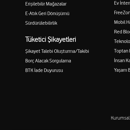
03423243501
Ev İnter
Erişilebilir Mağazalar
FreeZon
E-Atık Geri Dönüşümü
Mobil H
Sürdürülebilirlik
İbrahimli İletişim - Mehmet Aksoy
Red Blo
İncili Pınar Mah. İstasyon Cad. Forum Avm Şehitkamil/Gaz
Tüketici Şikayetleri
Teknolo
05422606688
Toptan 
Şikayet Talebi Oluşturma/Takibi
İnsan K
Borç Alacak Sorgulama
Yaşam 
BTK İade Duyurusu
Seycan İletişim – Mehmet Kaya
Gazikent Mah. 27019 cadde şafakkent sitesi 72 D Şehitka
05443052376
Ayhan İletişim - Cuma Karabaş
Kurumsal
Mevlana Mah. 50120 Nolu Sok. No: 41/A Şehitkamil/Gazi