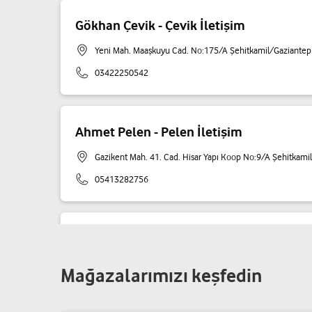
Gökhan Çevik - Çevik İletişim
Yeni Mah. Maaşkuyu Cad. No:175/A Şehitkamil/Gaziantep
03422250542
Ahmet Pelen - Pelen İletişim
Gazikent Mah. 41. Cad. Hisar Yapı Koop No:9/A Şehitkami
05413282756
Cihan İletişim - Mehmet Fatih Ece
Onat Kutlar Mah. 55022. Cad. No: 44956 Şehitkamil/Gazi
Mağazalarımızı keşfedin
05442623630