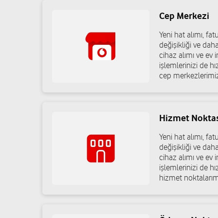
Cep Merkezi
Erdal İletişim - Erdal Pektaş
Yeni hat alımı, f
Yeni Mah. Maaşkuyu Cad. No: 118 Şehitkamil/Gaziantep
değişikliği ve dah
cihaz alımı ve ev in
05366004004
işlemlerinizi de h
cep merkezlerimiz
Kaymaz Gsm - Enes Kaymaz
Yeni Mah. Maaşkuyu Cad. No: 151 Şehitkamil/Gaziantep
Hizmet Nokta
05427682194
Yeni hat alımı, f
değişikliği ve dah
cihaz alımı ve ev in
işlemlerinizi de h
Evrim İletişim - Metin Pekbalcı
hizmet noktalarım
Kayaönü Mah. Şehit İbrahim Karaoğlanoğlu Cad. No: 103/
05413239788