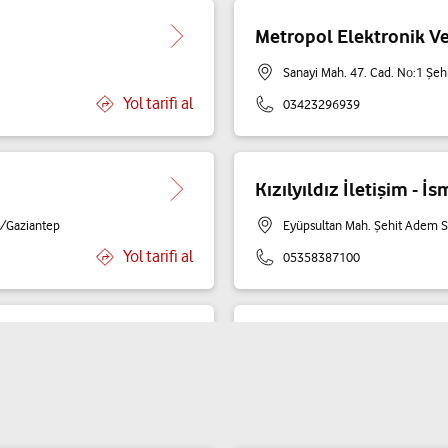
Metropol Elektronik Ve
Sanayi Mah. 47. Cad. No:1 Şeh
Yol tarifi al
03423296939
Kızılyıldız İletişim - İ
l/Gaziantep
Eyüpsultan Mah. Şehit Adem S
Yol tarifi al
05358387100
Özçoban İletişim - Mu
antep
29 Ekim Mah. Maaşkuyu Cad. N
Yol tarifi al
05419486636