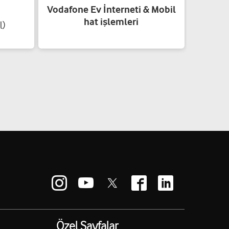
Vodafone Ev İnterneti & Mobil
hat işlemleri
l)
No:57/A Şehitkamil/Gaziantep
Yol tarifi al
:23/D Şehitkamil/Gaziantep
Yol tarifi al
21 D Şehitkamil/Gaziantep
Özel Sayfalar
Yol tarifi al