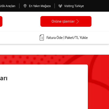
lirlik Araçları
En Yakın Mağaza
Visiting Türkiye
Online işlemler
Fatura Öde | Paket/TL Yükle
arı