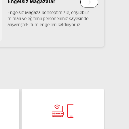
Engelsiz Mağazalar
Engelsiz Mağaza konseptimizle, erişilebilir
k
mimari ve eğitimli personelimiz sayesinde
alışverişteki tüm engelleri kaldırıyoruz.
o:53B Şehitkamil/Gaziantep
Yol tarifi al
Sevinç
No:57/A Şehitkamil/Gaziantep
Yol tarifi al
elen Apt.No:21/B Şehitkamil/Gaziantep
Yol tarifi al