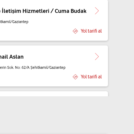
 İletişim Hizmetleri / Cuma Budak
itkamil/Gaziantep
Yol tarifi al
smail Aslan
erin Sok. No: 62/A Şehitkamil/Gaziantep
Yol tarifi al
stafa Özçoban
o: 102 Şehitkamil/Gaziantep
Yol tarifi al