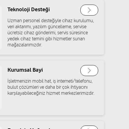
Teknoloji Desteği
l Koçakgöl
Uzman personel desteğiyle cihaz kurulumu,
09/A Şehitkamil/Gaziantep
veri aktarımı, yazılım güncelleme, servise
ücretsiz cihaz gönderimi, servis süresince
Yol tarifi al
yedek cihaz temini gibi hizmetler sunan
mağazalarımızdır.
letişim
 No:32 Şehitkamil/Gaziantep
Kurumsal Bayi
Yol tarifi al
İşletmenizin mobil hat, iş interneti/telefonu,
bulut çözümleri ve daha bir çok ihtiyacını
karşılayabileceğiniz hizmet merkezlerimizdir.
maya
ğlanoğlu Cad.No:113/A Şehitkamil/Gaziantep
Yol tarifi al