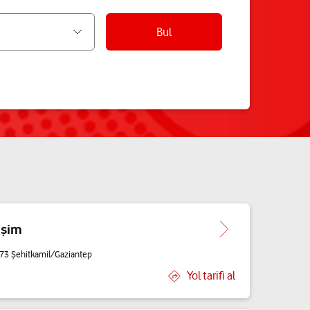
Bul
işim
73 Şehitkamil/Gaziantep
Yol tarifi al