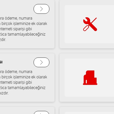
Emiko İletişim - Mikai
atura ödeme, numara
Karşıyaka Mah. 33. Cad. No: 1
a birçok işleminize ek olarak
terneti siparişi gibi
Yol tarifi al
05347131111
ızlıca tamamlayabileceğiniz
dir.
Doğan Kırgil - Ensari İ
Onat Kutlar Mah. 55010. Cad.
sı
Yol tarifi al
05394672763
atura ödeme, numara
a birçok işleminize ek olarak
terneti siparişi gibi
ızlıca tamamlayabileceğiniz
İdil Gsm-Hüseyin Gül
ızdır.
A Şehitkamil/Gaziantep
Kayaönü Mah.Ş.İbrahim Karao
Yol tarifi al
05362543333