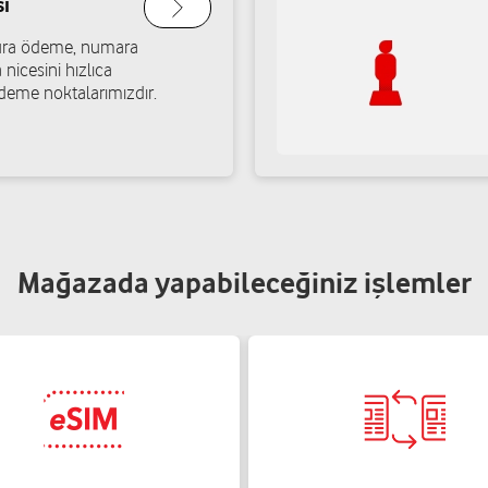
ı
atura ödeme, numara
Atik İletişim-Vedat Ati
 nicesini hızlıca
deme noktalarımızdır.
tep
Burak Mah. 06026 Nolu Cad. N
Yol tarifi al
05425911111
Sevinç İletişim-Kemal 
ntep
8 Şubat Mah.82047 Nolu Cad.
Mağazada yapabileceğiniz işlemler
Yol tarifi al
05522842727
Harun Dedeoğlu
ep
Gazikent Mah.27016 Cad.Kard
Yol tarifi al
05302199090