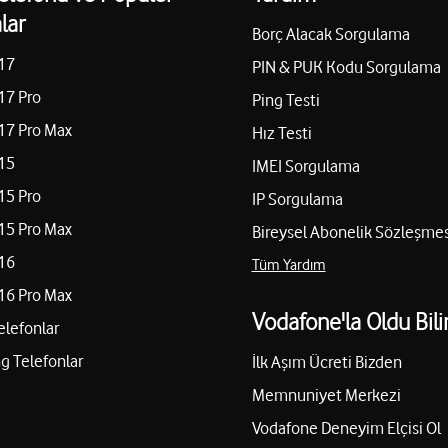
lar
Borç Alacak Sorgulama
17
PIN & PUK Kodu Sorgulama
EDİP İLETİŞİM-ÖMER K
17 Pro
Ping Testi
A Şehitkamil/Gaziantep
KARACAAHMET MAH.38024 NO
17 Pro Max
Hız Testi
Yol tarifi al
05468434343
15
IMEI Sorgulama
15 Pro
IP Sorgulama
15 Pro Max
KMAZ
Bireysel Abonelik Sözleşmes
Atik İletişim - Vedat At
16
Tüm Yardım
tkamil/Gaziantep
Kayaönü Mah. İbrahim Karaoğl
16 Pro Max
Yol tarifi al
03423243501
Vodafone'la Oldu Bili
elefonlar
 Telefonlar
İlk Aşım Ücreti Bizden
İbrahimli İletişim - M
Memnuniyet Merkezi
Batıkent Mah. Kürşat Tüzmen B
Vodafone Deneyim Elçisi Ol