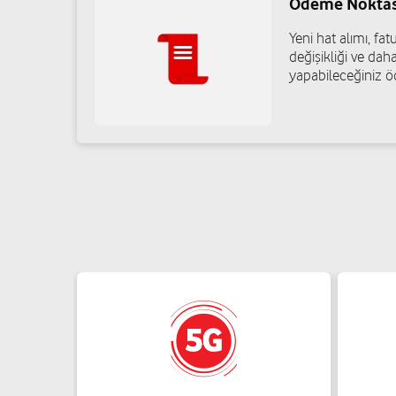
Ödeme Noktas
Yeni hat alımı, f
Emrah Karaduman-Ada İletişim
değişikliği ve daha
yapabileceğiniz ö
Özgürlük Mah.57071 Nolu Sok.No:7/A Şehitkamil/Gazian
05412277797
Ömer Tiken
Mevlana Mah.Hafız Tevfik Cad.No:43/A Şehitkamil/Gazia
05451632727
Mehmet Göksün
Karşıyaka Mah. Şoför Ali Cad. No:53A Şehitkamil/Gaziant
05434891918