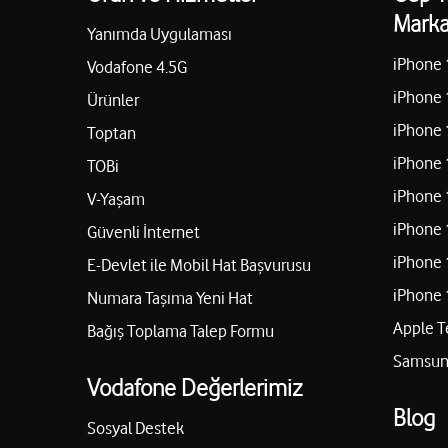
Marka
Yanımda Uygulaması
iPhone 
Vodafone 4.5G
GAZİŞEHİR İLETİŞİM-ADEM ÇEVİK
iPhone 
Ürünler
FISTIKLIK MAH.152071 CADDE SİTE GİRİŞİ B BLOK NO 21 
iPhone 
Toptan
05010022727
iPhone 
TOBi
iPhone 
V-Yaşam
iPhone 
Güvenli İnternet
SANURA TEKNOLOJİ 2-ÖKKEŞ EFE KOR
iPhone 
E-Devlet ile Mobil Hat Başvurusu
YEŞİLEVLER MAH.M.OGUZ GÖGÜŞ CADDESİ NO:91/B Şehi
iPhone 
Numara Taşıma Yeni Hat
05372112979
Apple T
Bağış Toplama Talep Formu
Samsung
Vodafone Değerlerimiz
Atik İletişim - Vedat Atik
Blog
Eydibaba Mah. Korutürk Cad. No:85 Şehitkamil/Gaziantep
Sosyal Destek