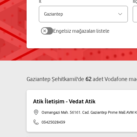
İl
İl
Engelsiz mağazaları listele
Gaziantep
Şehitkamil
'de
62
adet
Vodafone ma
Atik İletişim - Vedat Atik
Osmangazi Mah. 56161. Cad. Gaziantep Prıme Mall AVM K
03425028439