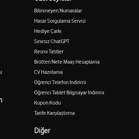
Bilinmeyen Numaralar
Hasar Sorgulama Servisi
IRGİL
Hediye Çarkı
LU SOKAK NO:2 A Şehitkamil/Gaziantep
Sınırsız ChatGPT
Yol tarifi al
Resmi Tatiller
Brütten Nete Maaş Hesaplama
i
ik
CV Hazırlama
Öğrenci Telefon İndirimi
anoğlu Cad. No:86/A Şehitkamil/Gaziantep
Öğrenci Tablet Bilgisayar İndirimi
Yol tarifi al
n
Kupon Kodu
Tarife Karşılaştırma
ehmet Aksoy
Diğer
ulv. Ari No:5 Şehitkamil/Gaziantep