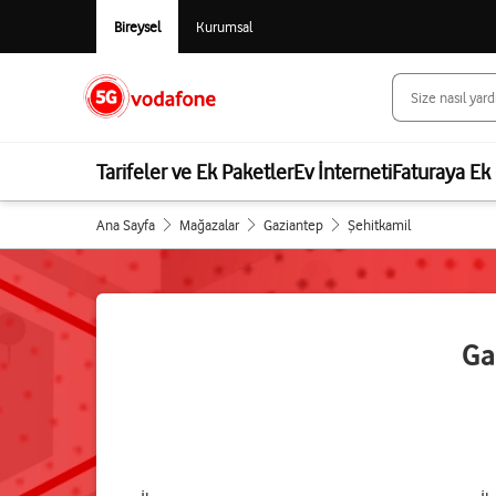
Bireysel
Kurumsal
Tarifeler ve Ek Paketler
Ev İnterneti
Faturaya Ek 
Ana Sayfa
Mağazalar
Gaziantep
Şehitkamil
Ga