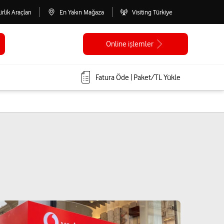
lirlik Araçları
En Yakın Mağaza
Visiting Türkiye
Online işlemler
Fatura Öde | Paket/TL Yükle