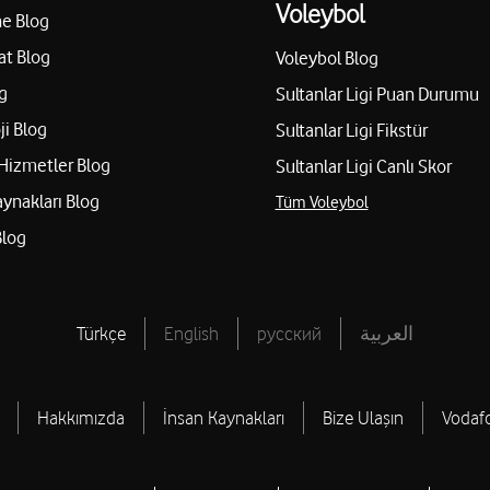
Voleybol
e Blog
at Blog
Voleybol Blog
g
Sultanlar Ligi Puan Durumu
ji Blog
Sultanlar Ligi Fikstür
Hizmetler Blog
Sultanlar Ligi Canlı Skor
aynakları Blog
Tüm Voleybol
Blog
Türkçe
English
русский
العربية
Hakkımızda
İnsan Kaynakları
Bize Ulaşın
Vodaf