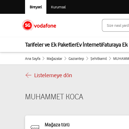
Bireysel
Kurumsal
Tarifeler ve Ek Paketler
Ev İnterneti
Faturaya Ek 
Ana Sayfa
Mağazalar
Gaziantep
Şehitkamil
MUHAMM
Listelemeye dön
MUHAMMET KOCA
Mağaza türü