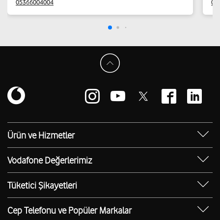
05366004004
05
Ürün ve Hizmetler
Yanımda Uygulaması
Vodafone Değerlerimiz
Vodafone 4.5G
Sosyal Destek
Ürünler
Tüketici Şikayetleri
Erişilebilir Mağazalar
Toptan
Şikayet Talebi Oluşturma/Takibi
E-Atık Geri Dönüşümü
Cep Telefonu ve Popüler Markalar
TOBi
Borç Alacak Sorgulama