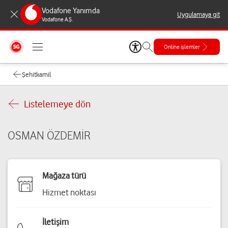
Vodafone Yanımda
Uygulamaya git
Vodafone A.Ş.
Online işlemler
Şehitkamil
Listelemeye dön
OSMAN ÖZDEMİR
Mağaza türü
Hizmet noktası
İletişim