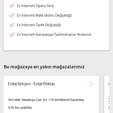
Ev İnterneti Sipariş Girişi
Ev İnterneti Nakil (Adres Değişikliği)
Ev İnterneti Tarife Değişikliği
Ev İnterneti Kampanya/Taahhütname Yenileme
Bu mağazaya en yakın mağazalarımız
Erdal İletişim - Erdal Pektaş
Öz
29 
Yeni Mah. Maaşkuyu Cad. No: 118 Şehitkamil/Gaziantep
Şeh
0.05 km uzaklıkta
0.1