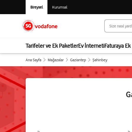
Bireysel
Kurumsal
Tarifeler ve Ek Paketler
Ev İnterneti
Faturaya Ek 
Ana Sayfa
Mağazalar
Gaziantep
Şahinbey
G