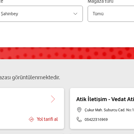
çe
Mağaza türü
zası
görüntülenmektedir.
Atik İletişim - Vedat At
Çukur Mah. Suburcu Cad. No:
Yol tarifi al
03422316969