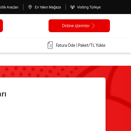
lirlik Araçları
En Yakın Mağaza
Visiting Türkiye
Online işlemler
Fatura Öde | Paket/TL Yükle
rı