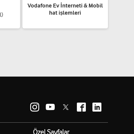
Vodafone Ev İnterneti & Mobil
hat işlemleri
l)
Karakuş
Cad.Alaçatı Konutları B Blok No:33" Şahinbey/Gaziantep
Yol tarifi al
D.NO:299/B Şahinbey/Gaziantep
Yol tarifi al
N AVLANMAZ
.NO:82/A Şahinbey/Gaziantep
Özel Sayfalar