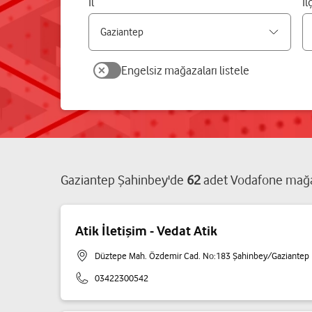
İl
İl
Engelsiz mağazaları listele
Gaziantep
Şahinbey
'de
62
adet
Vodafone mağa
Atik İletişim - Vedat Atik
Düztepe Mah. Özdemir Cad. No:183 Şahinbey/Gaziantep
03422300542