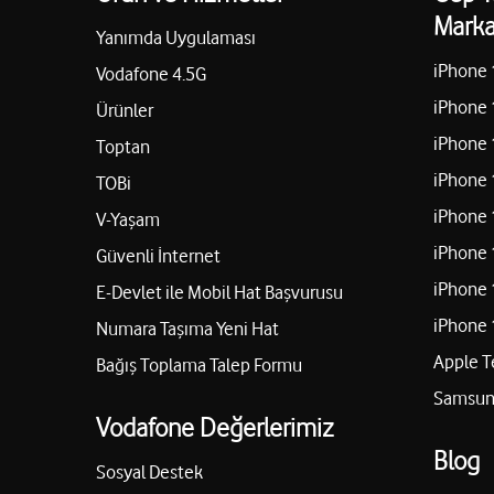
05326377837
Marka
Yanımda Uygulaması
iPhone 
Vodafone 4.5G
AHMET YILDIRIM
iPhone 
Ürünler
iPhone 
Toptan
İSTİKLAL MAH.SAMLI HACI ÖKKEŞ CAD.NO 135 B Şahinb
iPhone 
05439630542
TOBi
iPhone 
V-Yaşam
iPhone 
Güvenli İnternet
EFE ELEKTRONİK-HÜSEYİN BOSTANCIER
iPhone 
E-Devlet ile Mobil Hat Başvurusu
ÇAĞDAŞ MAH.16 NOLU CADDE.NO:130 B Şahinbey/Gazi
iPhone 
Numara Taşıma Yeni Hat
05458002484
Apple T
Bağış Toplama Talep Formu
Samsung
Vodafone Değerlerimiz
KURT İLETİŞİM-ÖMER FARUK KURT
Blog
Sosyal Destek
İBNİ SİNA MAH.190011 NOLU CADDE NO:3 EH Şahinbey/