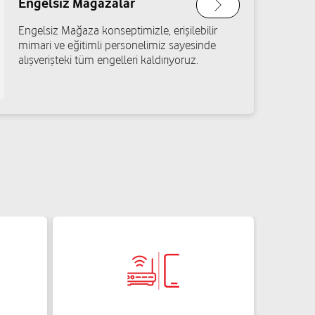
Engelsiz Mağazalar
Engelsiz Mağaza konseptimizle, erişilebilir
Aydın
mimari ve eğitimli personelimiz sayesinde
alışverişteki tüm engelleri kaldırıyoruz.
No: 26 Şahinbey/Gaziantep
Yol tarifi al
 Gülşen
üş Cad. No: 106/B Şahinbey/Gaziantep
Yol tarifi al
k
m Cad. No:57B Şahinbey/Gaziantep
Yol tarifi al