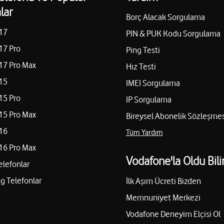
Yol tarifi al
05535530000
lar
Borç Alacak Sorgulama
17
PIN & PUK Kodu Sorgulama
OSMANLI İLETİŞİM-M
17 Pro
Ping Testi
17 Pro Max
Hız Testi
ey/Gaziantep
KONAK MAH. 12 SOK. NO:40 
15
Yol tarifi al
05063777500
IMEI Sorgulama
15 Pro
IP Sorgulama
15 Pro Max
Bireysel Abonelik Sözleşmes
İ
DAYAN İLETİŞİM-HAK
16
Tüm Yardım
antep
ALAYBEY MAH.DR.MECİT BARLA
16 Pro Max
Yol tarifi al
Vodafone'la Oldu Bili
05373368484
elefonlar
 Telefonlar
İlk Aşım Ücreti Bizden
Memnuniyet Merkezi
Atik İletişim - Vedat At
Vodafone Deneyim Elçisi Ol
Gaziantep
Şahintepe Mah. 133394. Cad.