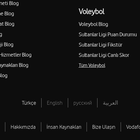
neti Blog
Yol tarifi al
03422154277
Voleybol
e Blog
at Blog
Voleybol Blog
Ebrar Bilişim - Celal D
g
Sultanlar Ligi Puan Durumu
Teknoloji destekli mağaza
ji Blog
Sultanlar Ligi Fikstür
Ocaklar Mah. Hasip Dürri Cad
Hizmetler Blog
Sultanlar Ligi Canlı Skor
Yol tarifi al
05306069525
aynakları Blog
Tüm Voleybol
Blog
Volkan Zer - Akkent İle
iantep
Akkent Mah. 400. Cad. Yağmur
Türkçe
English
русский
العربية
Yol tarifi al
05413895685
Hakkımızda
İnsan Kaynakları
Bize Ulaşın
Vodaf
Tekno - Mert İletişim -