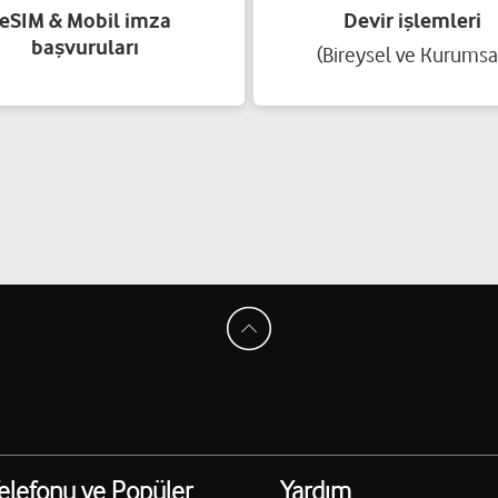
eSIM & Mobil imza
Devir işlemleri
başvuruları
(Bireysel ve Kurumsa
Güner İletişim-Battal 
"Bülbülzade Mah.136043 Nolu 
Yol tarifi al
05344089159
MAHMUT DURMAZ
OCAKLAR MAH.ŞANLIDERE CA
Yol tarifi al
05055800527
AVLANMAZ GSM-ÖZKA
UTLARI 1 ETAP D BLOK NO:2
ÜÇOKLAR MAH.177 NOLU CAD
elefonu ve Popüler
Yardım