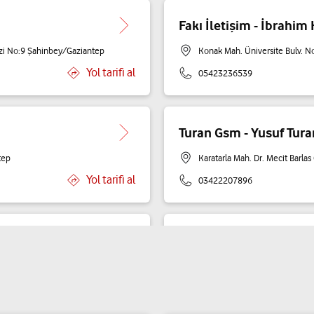
Fakı İletişim - İbrahim 
ezi No:9 Şahinbey/Gaziantep
Konak Mah. Üniversite Bulv. 
Yol tarifi al
05423236539
Turan Gsm - Yusuf Tura
tep
Karatarla Mah. Dr. Mecit Barl
Yol tarifi al
03422207896
Sedat İletişim - Sedat
/Gaziantep
Esentepe Mah. 51. Sok. No: 4
Yol tarifi al
05448609204