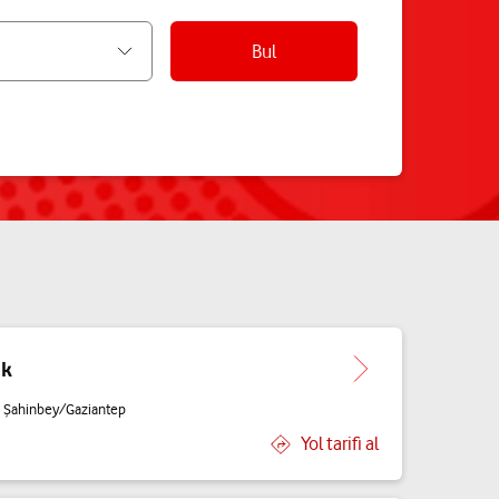
Bul
ik
1 Şahinbey/Gaziantep
Yol tarifi al