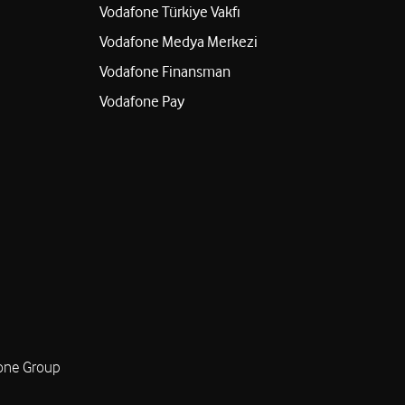
Vodafone Türkiye Vakfı
Yol tarifi al
Vodafone Medya Merkezi
Vodafone Finansman
eniz
Vodafone Pay
. No:238/A Şahinbey/Gaziantep
Yol tarifi al
tişim
 Sitesi No:47/B Şahinbey/Gaziantep
Yol tarifi al
one Group
 Yakup Yılmaz