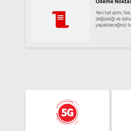
Ödeme Noktas
Yeni hat alımı, f
Mehmet Selçuk Kaplan - Altın İletişim
değişikliği ve daha
yapabileceğiniz ö
Beybahçe Mah. 16. Cad. No: 142/A Şahinbey/Gaziantep
05419376700
Damla Elektronik - Hüseyin Çetinkaya
Cengiz Topel Mah. Şanlıdere Cad. No: 81 Şahinbey/Gazia
05427772595
Süleyman Tekkuş-Ekrem İletişim
Güneş Mah.87001 Nolu Cad.No:116/B Şahinbey/Gaziant
05075867646