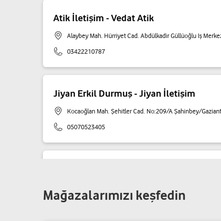
Atik İletişim - Vedat Atik
Alaybey Mah. Hürriyet Cad. Abdülkadir Güllüoğlu Iş Merk
03422210787
Jiyan Erkil Durmuş - Jiyan İletişim
Kocaoğlan Mah. Şehitler Cad. No:209/A Şahinbey/Gazian
05070523405
Özdoğan İletişim - Osman Doğan
Beyazlar Mah. Şamlı Hacı Ökkeş Cad. No:111/B Şahinbey
Mağazalarımızı keşfedin
05428242727