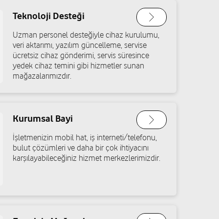
Teknoloji Desteği
et Yılmaz
Uzman personel desteğiyle cihaz kurulumu,
. No: 93/A Şahinbey/Gaziantep
veri aktarımı, yazılım güncelleme, servise
ücretsiz cihaz gönderimi, servis süresince
Yol tarifi al
yedek cihaz temini gibi hizmetler sunan
mağazalarımızdır.
 Arslan
Cad. No: 45/A Şahinbey/Gaziantep
Kurumsal Bayi
Yol tarifi al
İşletmenizin mobil hat, iş interneti/telefonu,
bulut çözümleri ve daha bir çok ihtiyacını
karşılayabileceğiniz hizmet merkezlerimizdir.
Ateş
lge Cad. No: 55 Şahinbey/Gaziantep
Yol tarifi al