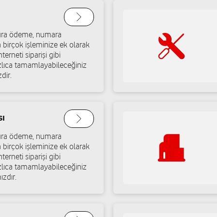
Yılmaz Bilişim - Mehm
atura ödeme, numara
Yeditepe Mah. 85282 Nolu Sok
a birçok işleminize ek olarak
terneti siparişi gibi
Yol tarifi al
05069067005
ızlıca tamamlayabileceğiniz
dir.
Ares İletişim - Mustafa
ey/Gaziantep
Cengiz Topel Mah. Şanlıdere 
sı
Yol tarifi al
05342600500
atura ödeme, numara
a birçok işleminize ek olarak
terneti siparişi gibi
ızlıca tamamlayabileceğiniz
Ateş İletişim - Bülent 
ızdır.
/Gaziantep
Fırat Mah. Şehit Mehmet Geze
Yol tarifi al
05426367900