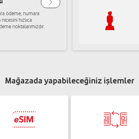
ı
atura ödeme, numara
İdeal İletişim - İlhami 
 nicesini hızlıca
deme noktalarımızdır.
Şekeroğlu Mah. Gümrük Cad. 
Yol tarifi al
05354872055
Nisa İletişim - Mahmut
ntep
60.Yıl Mah. Mehmet Oğuz Gög
Mağazada yapabileceğiniz işlemler
Yol tarifi al
05363529386
Atik İletişim-Vedat Ati
ep
60.Yıl Mah. Yavuz Sultan Seli
Yol tarifi al
05425911111