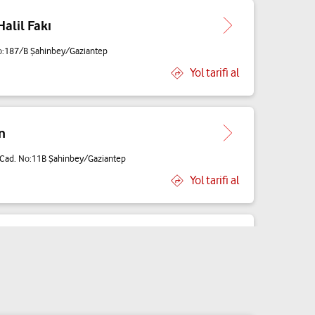
Halil Fakı
No:187/B Şahinbey/Gaziantep
Yol tarifi al
n
as Cad. No:11B Şahinbey/Gaziantep
Yol tarifi al
 Durmaz
0 Şahinbey/Gaziantep
Yol tarifi al