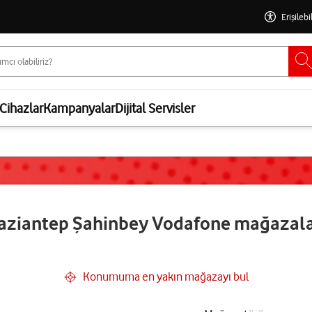
Erişilebi
Cihazlar
Kampanyalar
Dijital Servisler
aziantep Şahinbey Vodafone mağazala
Konumuma en yakın mağazayı bul