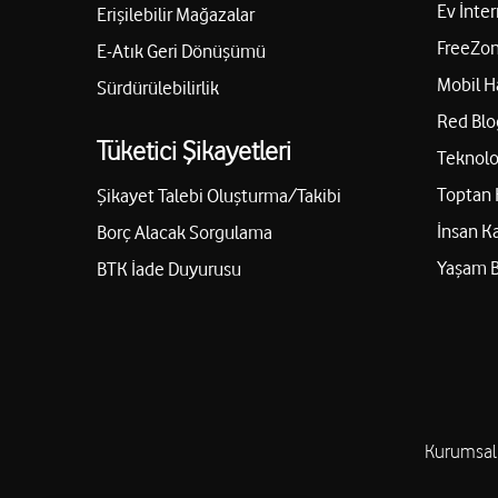
Ev İnter
Erişilebilir Mağazalar
05452742788
FreeZon
E-Atık Geri Dönüşümü
Mobil H
Sürdürülebilirlik
Teknolojik Destek Merkezi ATİK
Red Blo
Tüketici Şikayetleri
İLETİŞİM-VEDAT ATİK
Teknolo
Çukur Mah. Suburcu Cad. No:15/A Şahinbey/Gaziantep
Toptan 
Şikayet Talebi Oluşturma/Takibi
03422316868
İnsan K
Borç Alacak Sorgulama
Yaşam 
BTK İade Duyurusu
Dursunlar İletişim / Yilmaz Dursun
Cengiz Topel Mah. Şanlıdere Cad. No:93/A Şahinbey/Gaz
03422716704
Kurumsal
Volkan Zer - Akkent İletişim