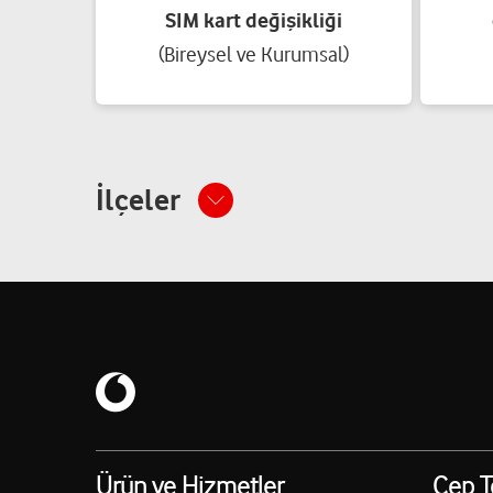
SIM kart değişikliği
(Bireysel ve Kurumsal)
Mirza İletişim-Nurettin Yavuz
Vatan Mah.Şanlıdere Cad.No:200/B Şahinbey/Gaziantep
05433918764
İlçeler
Sibel Teciman
Onur Mah.43 Nolu Cad.No:10/A Şahinbey/Gaziantep
05425420504
LATİF TEKİNERDOĞAN
NURİPAZARBAŞI MAH.58012 NOLU CADDE.ÇAMLICA KON
D/C Şahinbey/Gaziantep
Ürün ve Hizmetler
Cep T