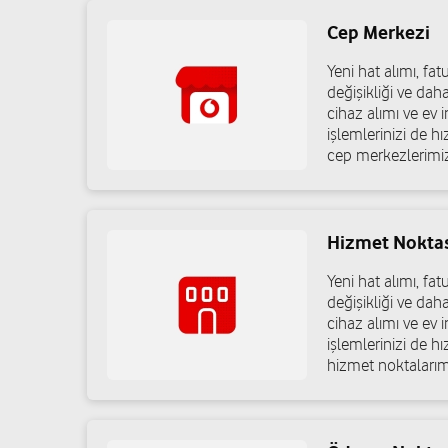
Cep Merkezi
Beşkardeş İletişim - Melih Yalçınkaya
Yeni hat alımı, f
Esentepe Mah. Sadıklar Cad. No: 58 Şahinbey/Gaziantep
değişikliği ve dah
cihaz alımı ve ev in
05423213122
işlemlerinizi de h
cep merkezlerimiz
Hakan İletişim Bilişim - Seyyit Sevimli
Çağdaş Mah. Mehmet Oğuz Gögüş Cad. No: 144/A Şahinb
Hizmet Nokta
05366083808
Yeni hat alımı, f
değişikliği ve dah
cihaz alımı ve ev in
işlemlerinizi de h
Çağatay İletişim - Bülent Doğan
hizmet noktalarım
Turan Emeksiz Mah. Kasap Cüce Cad. No: 95/A Şahinbey
05321541995