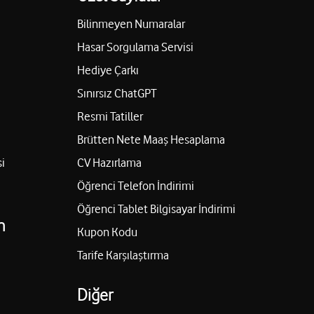
Yol tarifi al
Bilinmeyen Numaralar
Hasar Sorgulama Servisi
EHMET VOLKAN ÖZBAKIŞ
Hediye Çarkı
Sınırsız ChatGPT
Şahinbey/Gaziantep
Yol tarifi al
Resmi Tatiller
Brütten Nete Maaş Hesaplama
i
CV Hazırlama
AN DAYAN
Öğrenci Telefon İndirimi
S CAD.HAYRİ BESNİLİ APT NO:43 D Şahinbey/Gaziantep
Öğrenci Tablet Bilgisayar İndirimi
Yol tarifi al
n
Kupon Kodu
Tarife Karşılaştırma
ik
Diğer
 Lapis AVM No:48/1M Şahinbey/Gaziantep