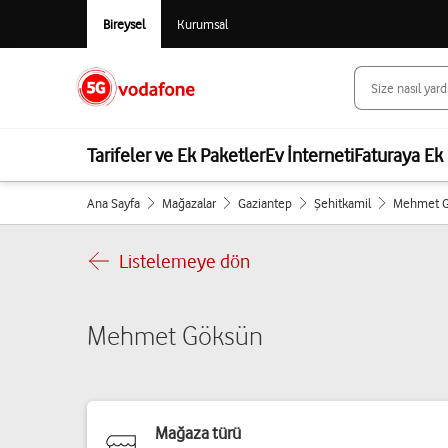
Bireysel
Kurumsal
Tarifeler ve Ek Paketler
Ev İnterneti
Faturaya Ek 
Ana Sayfa
Mağazalar
Gaziantep
Şehitkamil
Mehmet G
Listelemeye dön
Mehmet Göksün
Mağaza türü