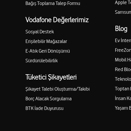
Apple T
Bağış Toplama Talep Formu
Samsung
Vodafone Değerlerimiz
Blog
Sosyal Destek
Ev İnter
Erişilebilir Mağazalar
FreeZon
E-Atık Geri Dönüşümü
Mobil H
Sürdürülebilirlik
Red Blo
Tüketici Şikayetleri
Teknolo
Toptan 
Şikayet Talebi Oluşturma/Takibi
İnsan K
Borç Alacak Sorgulama
Yaşam 
BTK İade Duyurusu