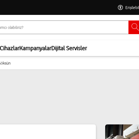
Erişilebi
Cihazlar
Kampanyalar
Dijital Servisler
öksün