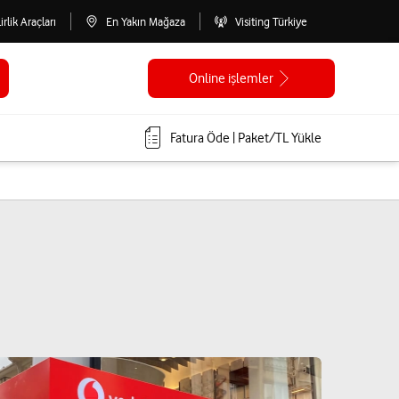
lirlik Araçları
En Yakın Mağaza
Visiting Türkiye
Online işlemler
Fatura Öde | Paket/TL Yükle