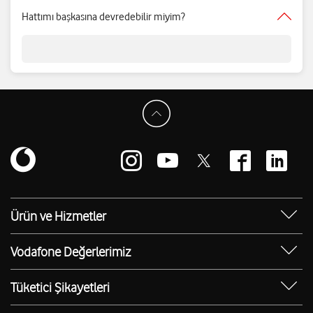
Hattımı başkasına devredebilir miyim?
Ürün ve Hizmetler
Yanımda Uygulaması
Vodafone Değerlerimiz
Vodafone 4.5G
Sosyal Destek
Ürünler
Tüketici Şikayetleri
Erişilebilir Mağazalar
Toptan
Şikayet Talebi Oluşturma/Takibi