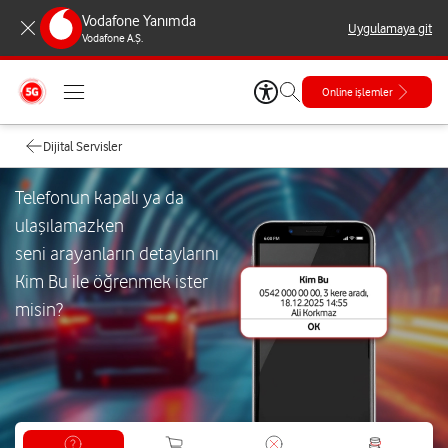
Vodafone Yanımda
Uygulamaya git
Vodafone A.Ş.
Online işlemler
Dijital Servisler
Telefonun kapalı ya da
ulaşılamazken
seni arayanların detaylarını
Kim Bu ile öğrenmek ister
misin?