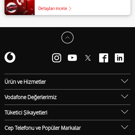
Detayları incele
Ürün ve Hizmetler
Yanımda Uygulaması
Vodafone Değerlerimiz
Vodafone 4.5G
Sosyal Destek
Ürünler
Tüketici Şikayetleri
Erişilebilir Mağazalar
Toptan
Şikayet Talebi Oluşturma/Takibi
E-Atık Geri Dönüşümü
Cep Telefonu ve Popüler Markalar
TOBi
Borç Alacak Sorgulama
Sürdürülebilirlik