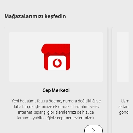
Yol tarifi al
05452155138
Mağazalarımızı keşfedin
TEKNO İLETİŞİM-CUMALİ TEKİN
Çiftçi Mah.Cumhuriyet Cad.Dükkan3 No:20-C Çiftlik-Niğde
Çiftlik/Niğde
Yol tarifi al
05448633796
Cep Merkezi
Yeni hat alımı, fatura ödeme, numara değişikliği ve
Uzman 
daha birçok işleminize ek olarak cihaz alımı ve ev
aktarımı
interneti siparişi gibi işlemlerinizi de hızlıca
gönderi
tamamlayabileceğiniz cep merkezlerimizdir.