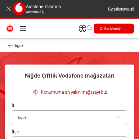
Vodafone Yanımda
Uygulamaya git
Vodafone A.Ş.
Online işlemler
Niğde
Niğde Çiftlik Vodafone mağazaları
Konumuma en yakın mağazayı bul
İl
İlçe