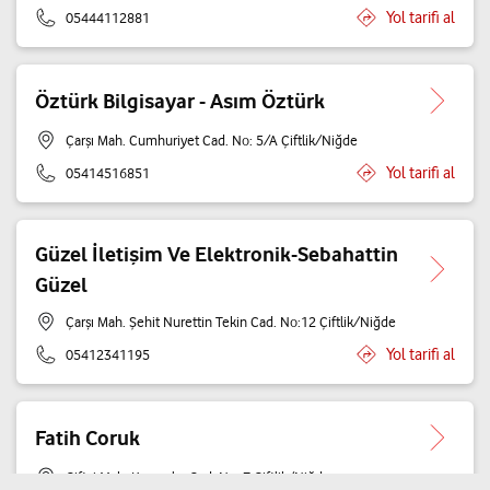
Yol tarifi al
05444112881
Öztürk Bilgisayar - Asım Öztürk
Çarşı Mah. Cumhuriyet Cad. No: 5/A Çiftlik/Niğde
Yol tarifi al
05414516851
Güzel İletişim Ve Elektronik-Sebahattin
Güzel
Çarşı Mah. Şehit Nurettin Tekin Cad. No:12 Çiftlik/Niğde
Yol tarifi al
05412341195
Fatih Coruk
Çiftçi Mah. Kurumlar Cad. No: 7 Çiftlik/Niğde