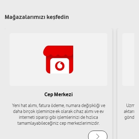
Yol tarifi al
03883115532
Mağazalarımızı keşfedin
Baran İletişim - Murat Saraçoğlu
Orta Mah. İstasyon Cad. No:11A Bor/Niğde
Yol tarifi al
05416860051
Cep Merkezi
Yeni hat alımı, fatura ödeme, numara değişikliği ve
Uzman 
daha birçok işleminize ek olarak cihaz alımı ve ev
aktarımı
interneti siparişi gibi işlemlerinizi de hızlıca
gönderi
tamamlayabileceğiniz cep merkezlerimizdir.