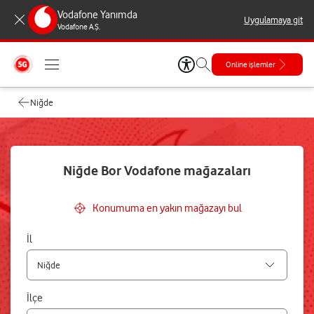
Vodafone Yanımda
Uygulamaya git
Vodafone A.Ş.
Online işlemler
Niğde
Niğde Bor Vodafone mağazaları
Konumuma en yakın mağazayı bul
İl
İlçe