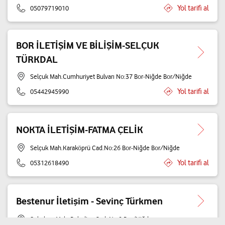
Yol tarifi al
05079719010
BOR İLETİŞİM VE BİLİŞİM-SELÇUK
TÜRKDAL
Selçuk Mah.Cumhuriyet Bulvarı No:37 Bor-Niğde Bor/Niğde
Yol tarifi al
05442945990
NOKTA İLETİŞİM-FATMA ÇELİK
Selçuk Mah.Karaköprü Cad.No:26 Bor-Niğde Bor/Niğde
Yol tarifi al
05312618490
Bestenur İletişim - Sevinç Türkmen
Sokubaşı Mah. Belediye Cad. No:9 Bor/Niğde