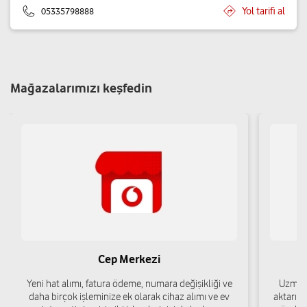
Yol tarifi al
05335798888
Mağazalarımızı keşfedin
Cep Merkezi
Yeni hat alımı, fatura ödeme, numara değişikliği ve
Uzman 
daha birçok işleminize ek olarak cihaz alımı ve ev
aktarımı