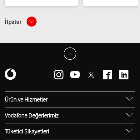
İlçeler
Ürün ve Hizmetler
Yanımda Uygulaması
Vodafone Değerlerimiz
Vodafone 4.5G
Sosyal Destek
Ürünler
Tüketici Şikayetleri
Erişilebilir Mağazalar
Toptan
Şikayet Talebi Oluşturma/Takibi