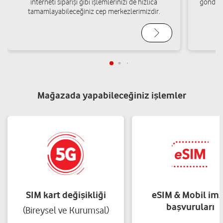
interneti siparişi gibi işlemlerinizi de hızlıca
gönderi
tamamlayabileceğiniz cep merkezlerimizdir.
Mağazada yapabileceğiniz işlemler
SIM kart değişikliği
eSIM & Mobil im
başvuruları
(Bireysel ve Kurumsal)