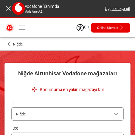
Vodafone Yanımda
Uygulamaya git
Vodafone A.Ş.
Online işlemler
Niğde
Niğde Altunhisar Vodafone mağazaları
Konumuma en yakın mağazayı bul
İl
İlçe