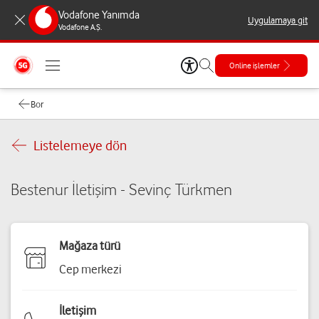
Vodafone Yanımda
Uygulamaya git
Vodafone A.Ş.
Online işlemler
Bor
Listelemeye dön
Bestenur İletişim - Sevinç Türkmen
Mağaza türü
Cep merkezi
İletişim