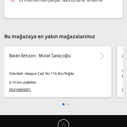
Ev İnterneti Kampanya/Taahhütname Yenileme
Bu mağazaya en yakın mağazalarımız
Baran İletişim - Murat Saraçoğlu
AK
Se
Orta Mah. İstasyon Cad. No:11A Bor/Niğde
Bo
0.16 km uzaklıkta
1.6
05416860051
05