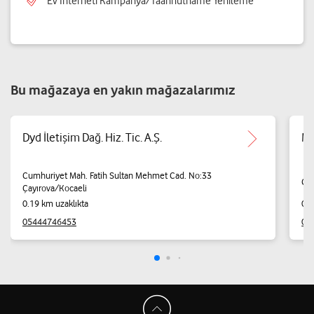
Ev İnterneti Kampanya/Taahhütname Yenileme
Bu mağazaya en yakın mağazalarımız
Dyd İletişim Dağ. Hiz. Tic. A.Ş.
Me
Cumhuriyet Mah. Fatih Sultan Mehmet Cad. No:33
Çay
Çayırova/Kocaeli
0.19 km uzaklıkta
0.2
05444746453
05