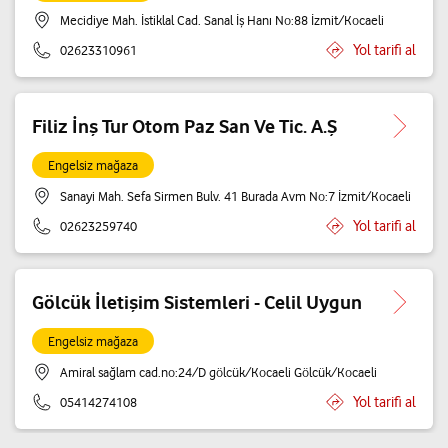
Mecidiye Mah. İstiklal Cad. Sanal İş Hanı No:88 İzmit/Kocaeli
Yol tarifi al
02623310961
Filiz İnş Tur Otom Paz San Ve Tic. A.Ş
Engelsiz mağaza
Sanayi Mah. Sefa Sirmen Bulv. 41 Burada Avm No:7 İzmit/Kocaeli
Yol tarifi al
02623259740
Gölcük İletişim Sistemleri - Celil Uygun
Engelsiz mağaza
Amiral sağlam cad.no:24/D gölcük/Kocaeli Gölcük/Kocaeli
Yol tarifi al
05414274108