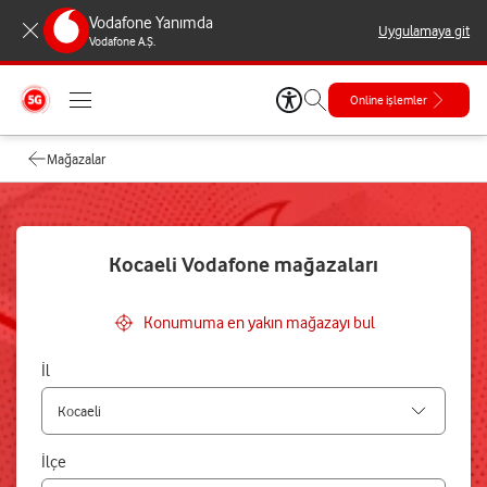
Vodafone Yanımda
Uygulamaya git
Vodafone A.Ş.
Online işlemler
Mağazalar
Kocaeli Vodafone mağazaları
Konumuma en yakın mağazayı bul
İl
İlçe