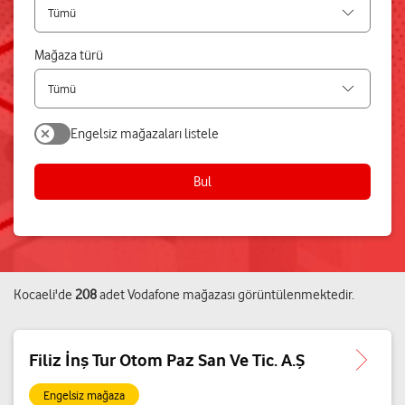
Mağaza türü
Engelsiz mağazaları listele
Bul
Kocaeli
'de
208
adet
Vodafone mağazası
görüntülenmektedir.
Filiz İnş Tur Otom Paz San Ve Tic. A.Ş
Engelsiz mağaza