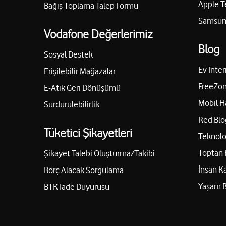
Apple T
Bağış Toplama Talep Formu
Samsung
Vodafone Değerlerimiz
Blog
Sosyal Destek
Ev İnter
Erişilebilir Mağazalar
FreeZon
E-Atık Geri Dönüşümü
Mobil H
Sürdürülebilirlik
Red Blo
Tüketici Şikayetleri
Teknolo
Toptan 
Şikayet Talebi Oluşturma/Takibi
İnsan K
Borç Alacak Sorgulama
Yaşam 
BTK İade Duyurusu