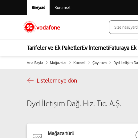
Bireysel
Kurumsal
Tarifeler ve Ek Paketler
Ev İnterneti
Faturaya Ek 
Ana Sayfa
Mağazalar
Kocaeli
Çayırova
Dyd İletişim Dağ
Listelemeye dön
Dyd İletişim Dağ. Hiz. Tic. A.Ş.
Mağaza türü