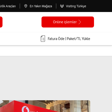
lirlik Araçları
En Yakın Mağaza
Visiting Türkiye
Online işlemler
Fatura Öde | Paket/TL Yükle