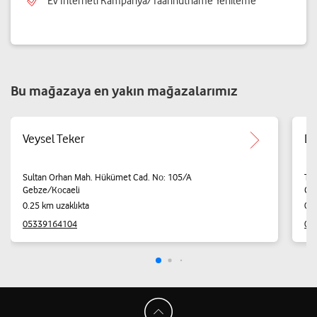
Ev İnterneti Kampanya/Taahhütname Yenileme
Bu mağazaya en yakın mağazalarımız
Veysel Teker
Dy
Sultan Orhan Mah. Hükümet Cad. No: 105/A
Tat
Gebze/Kocaeli
Ge
0.25 km uzaklıkta
0.2
05339164104
05