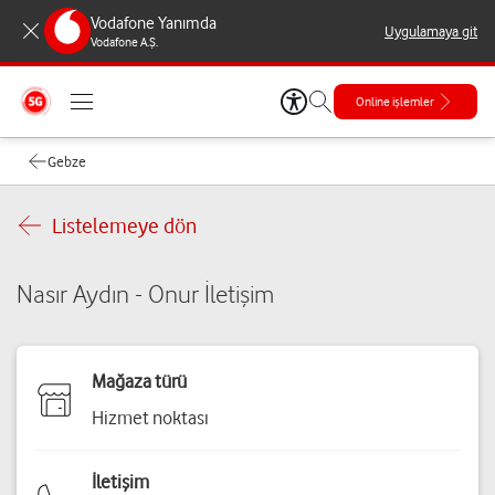
Vodafone Yanımda
Uygulamaya git
Vodafone A.Ş.
Online işlemler
Gebze
Listelemeye dön
Nasır Aydın - Onur İletişim
Mağaza türü
Hizmet noktası
İletişim